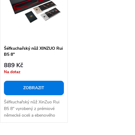
p
s
r
p
o
r
d
o
u
d
k
Šéfkuchařský nůž XINZUO Rui
u
B5 8"
t
k
889 Kč
ů
t
Na dotaz
ů
ZOBRAZIT
Šéfkuchařský nůž XinZuo Rui
B5 8" vyrobený z prémiové
německé oceli a ebenového
dřeva, tento...