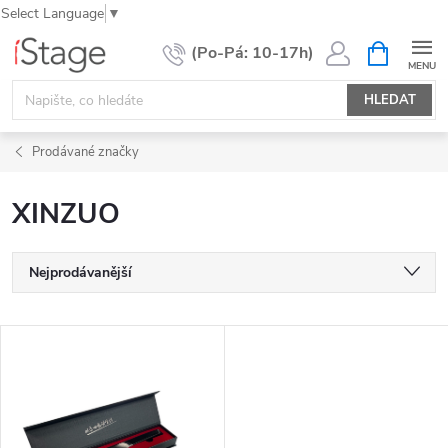
Select Language
▼
Přejít
NÁKUPNÍ
KOŠÍK
na
obsah
HLEDAT
Prodávané značky
XINZUO
Ř
Nejprodávanější
a
Nejlevnější
z
V
e
Nejdražší
ý
n
Abecedně
p
í
i