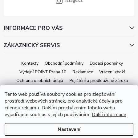
s
istage.cz
u
INFORMACE PRO VÁS
ZÁKAZNICKÝ SERVIS
Kontakty
Obchodní podmínky
Dodací podmínky
Výdejní POINT Praha 10
Reklamace
Vrácení zboží
Ochrana osobních údajů
Pojištění a prodloužené záruka
Tento web používá soubory cookies pro zlepšování
prostředí webových stránek, pro analytické účely a pro
Copyright 2026
iStage.cz
. Všechna práva vyhrazena.
Upravit nastavení
cílenou reklamu. Dalším procházením tohoto webu
cookies
vyjadřujete souhlas s jejich používáním.
Další informace
Vytvořil Shoptet
Nastavení