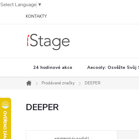
Select Language
▼
Přejít
KONTAKTY
na
obsah
24 hodinové akce
Aecooly: Osvěžte Svůj 
Prodávané značky
DEEPER
Domů
DEEPER
Ř