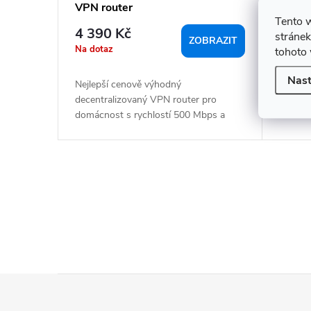
t
VPN router
decen
ů
Tento 
4 390 Kč
4 29
stránek
ZOBRAZIT
Na dotaz
Na dot
tohoto 
Nast
Nejlepší cenově výhodný
Kompak
decentralizovaný VPN router pro
Router
domácnost s rychlostí 500 Mbps a
...
7vrstvou...
O
v
l
á
d
a
Z
c
á