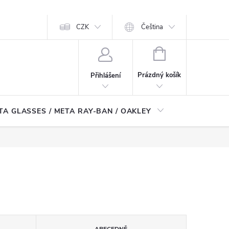
CZK
Čeština
NÁKUPNÍ
KOŠÍK
Prázdný košík
Přihlášení
TA GLASSES / META RAY-BAN / OAKLEY
Robotické