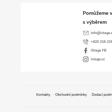
í
p
p
a
r
t
v
k
í
y
info
@
istage.
v
+420 216 21
ý
iStage FB
p
i
istage.cz
s
u
Kontakty
Obchodní podmínky
Dodací podm