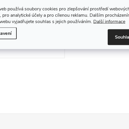
tralizovaný VPN router
web používá soubory cookies pro zlepšování prostředí webovýc
0 Kč
, pro analytické účely a pro cílenou reklamu. Dalším procházen
ZOBRAZIT
az
webu vyjadřujete souhlas s jejich používáním.
Další informace
avení
tní Decentralizovaný VPN
Souhl
 se 7vrstvou Firewall Ochranou