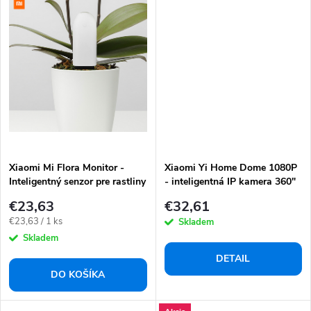
Xiaomi Mi Flora Monitor -
Xiaomi Yi Home Dome 1080P
Inteligentný senzor pre rastliny
- inteligentná IP kamera 360"
(AMI387)
€23,63
€32,61
Jednotková
€23,63 / 1 ks
Skladem
cena:
Skladem
DETAIL
DO KOŠÍKA