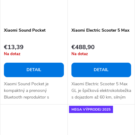
Xiaomi Sound Pocket
Xiaomi Electric Scooter 5 Max
€13,39
€488,90
Na dotaz
Na dotaz
DETAIL
DETAIL
Xiaomi Sound Pocket je
Xiaomi Electric Scooter 5 Max
kompaktný a prenosný
GL je špičková elektrokolobežka
Bluetooth reproduktor s
s dojazdom až 60 km, silným
certifikáciou IP67, ktorý...
400 W...
MEGA VÝPRODEJ 2025