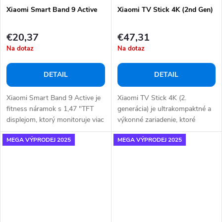
Xiaomi Smart Band 9 Active
Xiaomi TV Stick 4K (2nd Gen)
€20,37
€47,31
Na dotaz
Na dotaz
DETAIL
DETAIL
Xiaomi Smart Band 9 Active je
Xiaomi TV Stick 4K (2.
fitness náramok s 1,47 "TFT
generácia) je ultrakompaktné a
displejom, ktorý monitoruje viac
výkonné zariadenie, ktoré
ako 50...
premení akýkoľvek...
MEGA VÝPRODEJ 2025
MEGA VÝPRODEJ 2025