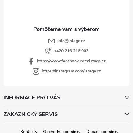
y
n
ä
v
i
t
ý
e
i
p
e
i
s
info
@
istage.cz
u
+420 216 216 003
https://www.facebook.com/istage.cz
https://instagram.com/istage.cz
INFORMACE PRO VÁS
ZÁKAZNICKÝ SERVIS
Kontakty
Obchodní podmínky
Dodací podmínky