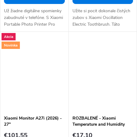
Už žiadne digitálne spomienky
Užite si pocit dokonale čistých
zabudnuté v telefóne. S Xiaomi
zubov s Xiaomi Oscillation
Portable Photo Printer Pro
Electric Toothbrush. Táto
prebudíte...
revolučná...
Akcia
Novinka
Xiaomi Monitor A27i (2026) -
ROZBALENÉ - Xiaomi
27"
Temperature and Humidity
Monitor Clock - Chytré hodiny
€101,55
€17,10
s senzorom teploty a vlhkosti