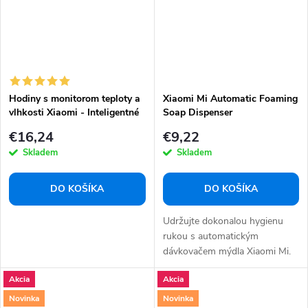
Hodiny s monitorom teploty a
Xiaomi Mi Automatic Foaming
vlhkosti Xiaomi - Inteligentné
Soap Dispenser
hodiny so senzorom teploty a
€16,24
€9,22
vlhkosti
Skladem
Skladem
DO KOŠÍKA
DO KOŠÍKA
Udržujte dokonalou hygienu
rukou s automatickým
dávkovačem mýdla Xiaomi Mi.
Jeho bezdotykový...
Akcia
Akcia
Novinka
Novinka