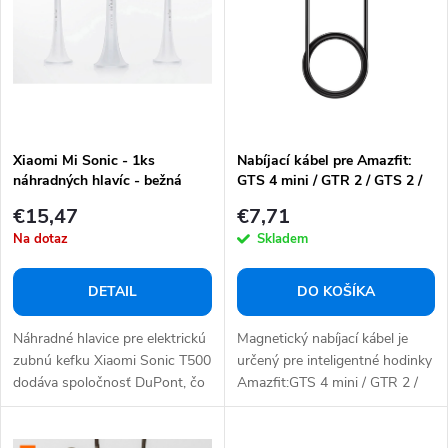
e
s
p
p
r
r
o
o
d
d
u
Xiaomi Mi Sonic - 1ks
Nabíjací kábel pre Amazfit:
u
náhradných hlavíc - bežná
GTS 4 mini / GTR 2 / GTS 2 /
k
k
T-REX PRO / GTS 2 mini /
€15,47
€7,71
t
/ GTR mini
t
Na dotaz
Skladem
o
o
v
v
DETAIL
DO KOŠÍKA
Náhradné hlavice pre elektrickú
Magnetický nabíjací kábel je
zubnú kefku Xiaomi Sonic T500
určený pre inteligentné hodinky
dodáva spoločnosť DuPont, čo
Amazfit:GTS 4 mini / GTR 2 /
je...
GTS 2 /...