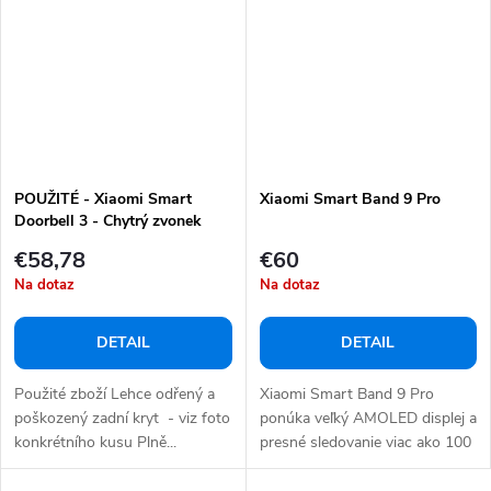
POUŽITÉ - Xiaomi Smart
Xiaomi Smart Band 9 Pro
Doorbell 3 - Chytrý zvonek
€58,78
€60
Na dotaz
Na dotaz
DETAIL
DETAIL
Použité zboží Lehce odřený a
Xiaomi Smart Band 9 Pro
poškozený zadní kryt - viz foto
ponúka veľký AMOLED displej a
konkrétního kusu Plně...
presné sledovanie viac ako 100
športových...