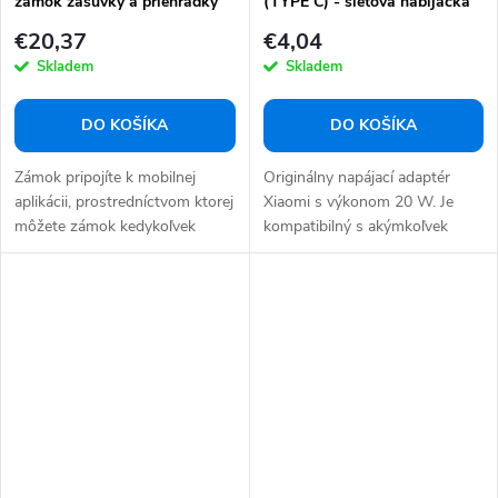
zámok zásuvky a priehradky
(TYPE C) - sieťová nabíjačka
€20,37
€4,04
Skladem
Skladem
DO KOŠÍKA
DO KOŠÍKA
Zámok pripojíte k mobilnej
Originálny napájací adaptér
aplikácii, prostredníctvom ktorej
Xiaomi s výkonom 20 W. Je
môžete zámok kedykoľvek
kompatibilný s akýmkoľvek
jednoducho...
zariadením USB-C....