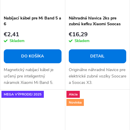
Nabíjací kábel pre Mi Band 5 a
Náhradná hlavica 2ks pre
6
zubnú kefku Xiaomi Soocas
X3
€2,41
€16,29
Skladem
Skladem
DO KOŠÍKA
DETAIL
Magnetický nabíjací kábel je
Originálne náhradné hlavice pre
určený pre inteligentný
elektrické zubné vozíky Soocare
náramok Xiaomi Mi Band 5.
a Soocas X3.
MEGA VÝPRODEJ 2025
Akcia
Novinka