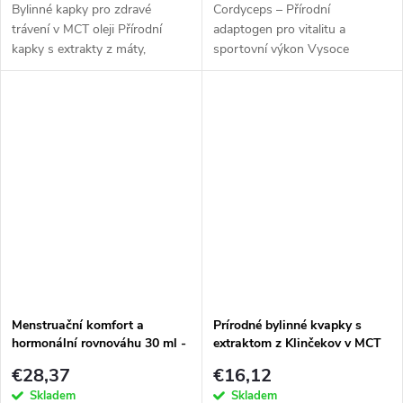
Bylinné kapky pro zdravé
Cordyceps – Přírodní
trávení v MCT oleji Přírodní
adaptogen pro vitalitu a
kapky s extrakty z máty,
sportovní výkon Vysoce
heřmánku,...
koncentrovaný dual...
Menstruační komfort a
Prírodné bylinné kvapky s
hormonální rovnováhu 30 ml -
extraktom z Klinčekov v MCT
Přírodní bylinné kapky
oleji 10 ml
€28,37
€16,12
Skladem
Skladem