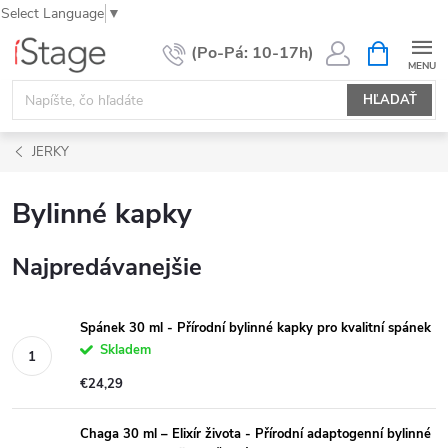
Select Language
▼
Prejsť
NÁKUPN
KOŠÍK
na
obsah
HĽADAŤ
JERKY
Bylinné kapky
Najpredávanejšie
Spánek 30 ml - Přírodní bylinné kapky pro kvalitní spánek
Skladem
€24,29
Chaga 30 ml – Elixír života - Přírodní adaptogenní bylinné