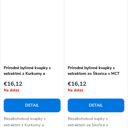
Prírodné bylinné kvapky s
Prírodné bylinné kvapky s
extraktmi z Kurkumy a
extraktom zo Škorica v MCT
Čierneho Korenia v MCT oleji
oleji 10 ml
€16,12
€16,12
10 ml
Na dotaz
Na dotaz
DETAIL
DETAIL
Bezalkoholové kvapky s
Bezalkoholové kapky s
extraktmi z Kurkumy a
extraktem ze Skořice v