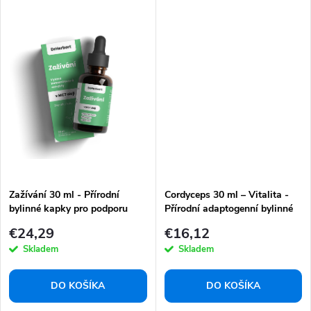
Zažívání 30 ml - Přírodní
Cordyceps 30 ml – Vitalita -
bylinné kapky pro podporu
Přírodní adaptogenní bylinné
trávení
kapky pro energii, výkon a
€24,29
€16,12
imunitu
Skladem
Skladem
DO KOŠÍKA
DO KOŠÍKA