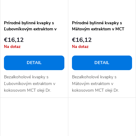
Prírodné bylinné kvapky s
Prírodné bylinné kvapky s
Ľubovníkovým extraktom v
Mätovým extraktom v MCT
MCT oleji 10 ml
oleji 10 ml
€16,12
€16,12
Na dotaz
Na dotaz
DETAIL
DETAIL
Bezalkoholové kvapky s
Bezalkoholové kvapky s
Ľubovníkovým extraktom v
Mätovým extraktom v
kokosovom MCT oleji Dr.
kokosovom MCT oleji Dr.
Herbert odporúča...
Herbert odporúča...