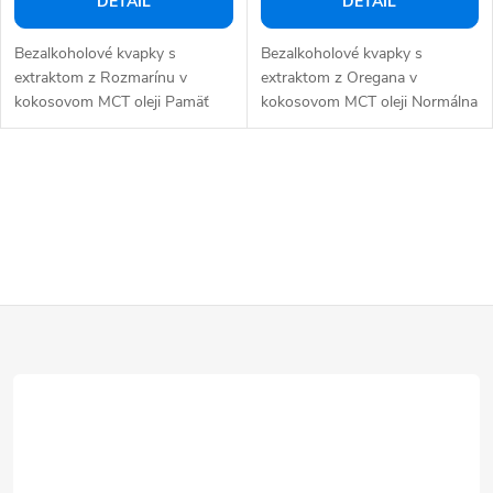
DETAIL
DETAIL
Bezalkoholové kvapky s
Bezalkoholové kvapky s
extraktom z Rozmarínu v
extraktom z Oregana v
kokosovom MCT oleji Pamäť
kokosovom MCT oleji Normálna
Mozog Krvný obeh...
činnosť...
O
v
l
á
d
Z
a
á
c
p
i
e
ä
p
t
r
i