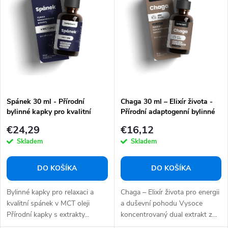
i
i
e
s
p
p
r
r
o
o
d
d
u
Spánek 30 ml - Přírodní
Chaga 30 ml – Elixír života -
u
bylinné kapky pro kvalitní
Přírodní adaptogenní bylinné
k
k
spánek
kapky pro energii a duševní
€24,29
€16,12
t
pohodu
t
Skladem
Skladem
o
o
v
v
DO KOŠÍKA
DO KOŠÍKA
Bylinné kapky pro relaxaci a
Chaga – Elixír života pro energii
kvalitní spánek v MCT oleji
a duševní pohodu Vysoce
Přírodní kapky s extrakty...
koncentrovaný dual extrakt z...