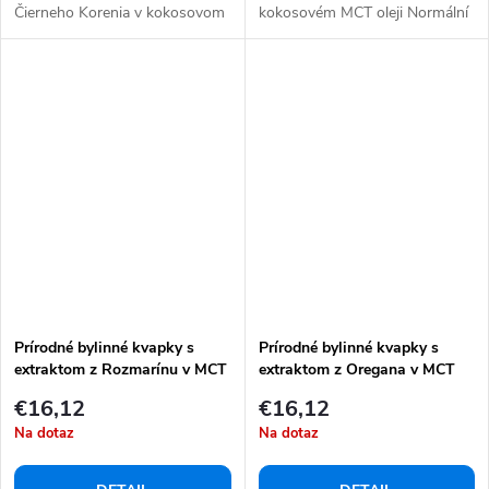
Čierneho Korenia v kokosovom
kokosovém MCT oleji Normální
MCT oleji 100%...
hladina cukru v krvi...
Prírodné bylinné kvapky s
Prírodné bylinné kvapky s
extraktom z Rozmarínu v MCT
extraktom z Oregana v MCT
oleji 10 ml
oleji 10 ml
€16,12
€16,12
Na dotaz
Na dotaz