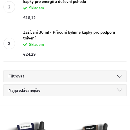
kapky pro energii a duševní pohodu
Skladem
€16,12
Zažívání 30 ml - Přírodní bylinné kapky pro podporu
trávení
Skladem
€24,29
Filtrovať
R
Najpredávanejšie
a
Najlacnejšie
d
V
e
Najdrahšie
ý
n
Abecedne
p