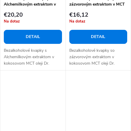
Alchemilkovým extraktom v
zázvorovým extraktom v MCT
MCT oleji 10 ml
oleji 10 ml
€20,20
€16,12
Na dotaz
Na dotaz
DETAIL
DETAIL
Bezalkoholové kvapky s
Bezalkoholové kvapky so
Alchemilkovým extraktom v
zázvorovým extraktom v
kokosovom MCT oleji Dr.
kokosovom MCT oleji Dr.
Herbert odporúča...
Herbert odporúča Proti...