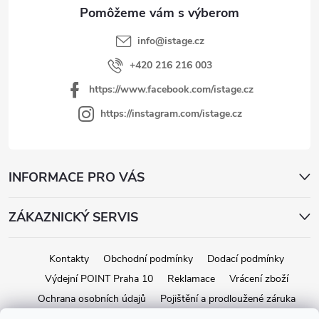
v
e
k
y
info
@
istage.cz
v
+420 216 216 003
ý
https://www.facebook.com/istage.cz
p
i
https://instagram.com/istage.cz
s
u
INFORMACE PRO VÁS
ZÁKAZNICKÝ SERVIS
Kontakty
Obchodní podmínky
Dodací podmínky
Výdejní POINT Praha 10
Reklamace
Vrácení zboží
Ochrana osobních údajů
Pojištění a prodloužené záruka