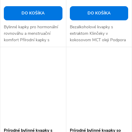
DO KOŠÍKA
DO KOŠÍKA
Bylinné kapky pro hormonální
Bezalkoholové kvapky s
rovnováhu a menstruační
extraktom Klinčeky v
komfort Přírodní kapky s
kokosovom MCT oleji Podpora
extrakty...
trávenia...
Prírodné bylinné kvapky s
Prírodné bylinné kvapky so