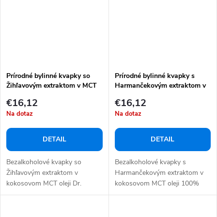
Prírodné bylinné kvapky so
Prírodné bylinné kvapky s
Žihľavovým extraktom v MCT
Harmančekovým extraktom v
oleji 10 ml
MCT oleji 10 ml
€16,12
€16,12
Na dotaz
Na dotaz
DETAIL
DETAIL
Bezalkoholové kvapky so
Bezalkoholové kvapky s
Žihľavovým extraktom v
Harmančekovým extraktom v
kokosovom MCT oleji Dr.
kokosovom MCT oleji 100%
Herbert odporúča...
prírodný Bez alkoholu...