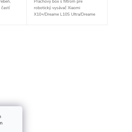
rebeň,
Prachový box s filtrom pre
 častí
robotický vysávač Xiaomi
X10+/Dreame L10S Ultra/Dreame
L10 Ultra....
h
ím