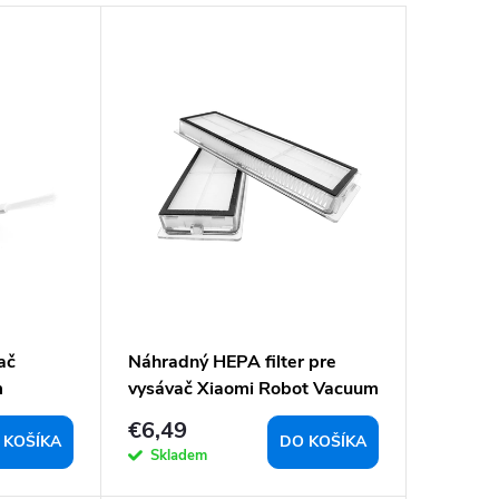
ač
Náhradný HEPA filter pre
m
vysávač Xiaomi Robot Vacuum
X10+/S10+/S20+ - 2ks
€6,49
 KOŠÍKA
DO KOŠÍKA
Skladem