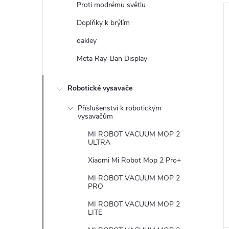
Proti modrému světlu
Doplňky k brýlím
i
oakley
i
Meta Ray-Ban Display
s
r
Robotické vysavače
r
Příslušenství k robotickým
vysavačům
MI ROBOT VACUUM MOP 2
ULTRA
t
Xiaomi Mi Robot Mop 2 Pro+
MI ROBOT VACUUM MOP 2
t
PRO
MI ROBOT VACUUM MOP 2
LITE