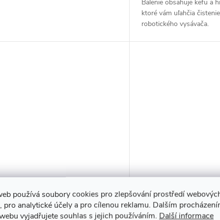
Balenie obsahuje kefu a h
ktoré vám uľahčia čistenie
robotického vysávača.
web používá soubory cookies pro zlepšování prostředí webovýc
Demineralizovaná voda 1,5l
, pro analytické účely a pro cílenou reklamu. Dalším procházen
webu vyjadřujete souhlas s jejich používáním.
Další informace