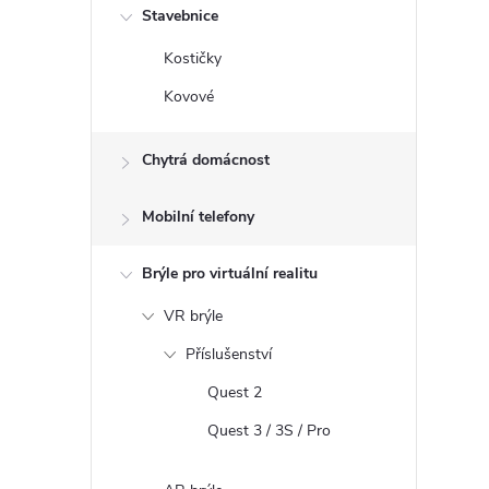
Stavebnice
p
r
Kostičky
v
Kovové
k
y
Chytrá domácnost
v
ý
Mobilní telefony
p
i
Brýle pro virtuální realitu
s
u
VR brýle
Příslušenství
Quest 2
Quest 3 / 3S / Pro