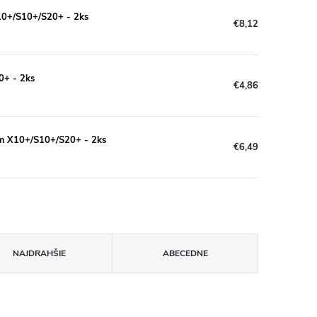
X10+/S10+/S20+ - 2ks
€8,12
0+ - 2ks
€4,86
um X10+/S10+/S20+ - 2ks
€6,49
NAJDRAHŠIE
ABECEDNE