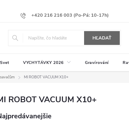
+420 216 216 003
HĽADAŤ
 Svet
VYCHYTÁVKY 2026
Gravírování
Ra
vysavačům
MI ROBOT VACUUM X10+
MI ROBOT VACUUM X10+
Najpredávanejšie