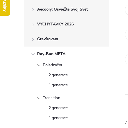
ý
Aecooly: Osviežte Svoj Svet
p
a
VYCHYTÁVKY 2026
n
e
Gravírování
l
Ray-Ban META
Polarizační
2.generace
1.generace
Transition
2.generace
1.generace
7