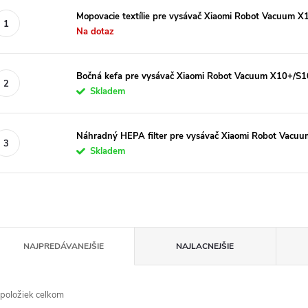
Mopovacie textílie pre vysávač Xiaomi Robot Vacuum 
Na dotaz
Bočná kefa pre vysávač Xiaomi Robot Vacuum X10+/S1
Skladem
Náhradný HEPA filter pre vysávač Xiaomi Robot Vacu
Skladem
R
NAJPREDÁVANEJŠIE
NAJLACNEJŠIE
a
d
položiek celkom
e