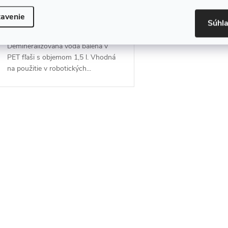
€1,59
DO KOŠÍKA
avenie
Skladem
Súhl
Demineralizovaná voda balená v
PET fľaši s objemom 1,5 l. Vhodná
na použitie v robotických...
O