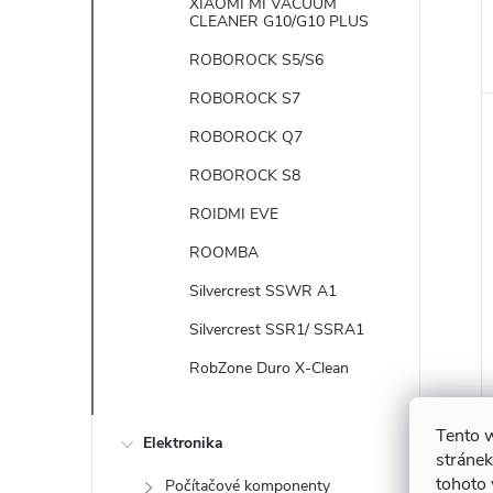
XIAOMI MI VACUUM
CLEANER G10/G10 PLUS
ROBOROCK S5/S6
ROBOROCK S7
ROBOROCK Q7
ROBOROCK S8
ROIDMI EVE
ROOMBA
Silvercrest SSWR A1
Silvercrest SSR1/ SSRA1
RobZone Duro X-Clean
Tento 
Elektronika
stránek
tohoto 
Počítačové komponenty