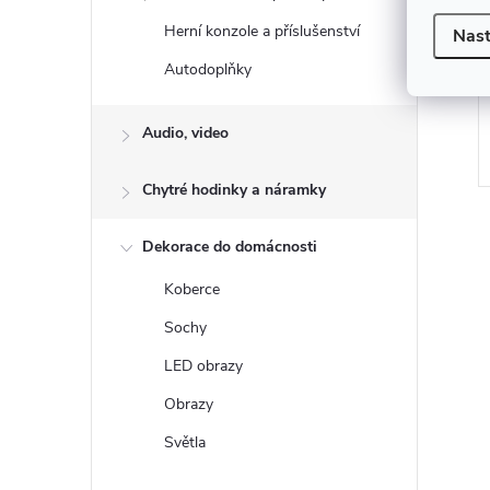
Herní konzole a příslušenství
Nast
Autodoplňky
Audio, video
Chytré hodinky a náramky
Dekorace do domácnosti
v
Koberce
l
Sochy
á
LED obrazy
d
a
Obrazy
c
Světla
i
e