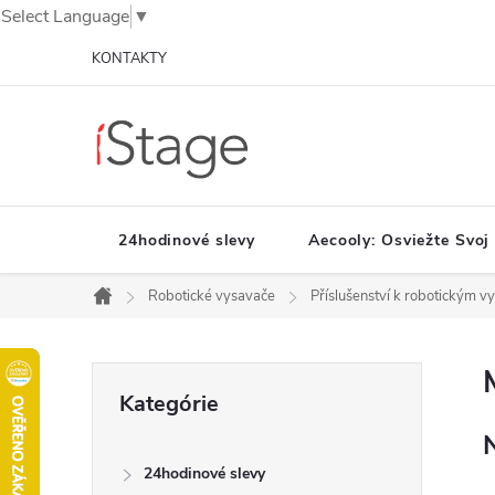
Select Language
▼
Prejsť
KONTAKTY
na
obsah
24hodinové slevy
Aecooly: Osviežte Svoj
Robotické vysavače
Příslušenství k robotickým 
Domov
B
Preskočiť
Kategórie
o
kategórie
č
n
24hodinové slevy