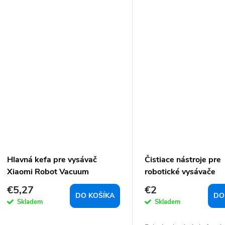
Hlavná kefa pre vysávač
Čistiace nástroje pre
Xiaomi Robot Vacuum
robotické vysávače
X10+/S10+/S20+
€5,27
€2
DO KOŠÍKA
DO
Skladem
Skladem