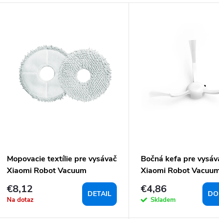
V
n
ý
p
e
p
p
o
d
o
u
d
k
u
k
o
Mopovacie textílie pre vysávač
Bočná kefa pre vysáv
Xiaomi Robot Vacuum
Xiaomi Robot Vacuu
v
X10+/S10+/S20+ - 2ks
X10+/S10+ - 2ks
€8,12
€4,86
o
DETAIL
DO
Na dotaz
Skladem
v