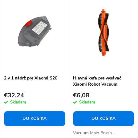
e
ý
n
Abecedne
p
i
i
e
s
p
p
r
r
o
o
d
d
u
2 v 1 nádrž pre Xiaomi S20
Hlavná kefa pre vysávač
u
Xiaomi Robot Vacuum
k
k
S10/S20
€32,24
€6,08
t
t
Skladem
Skladem
o
o
v
v
DO KOŠÍKA
DO KOŠÍKA
Vacuum Main Brush -