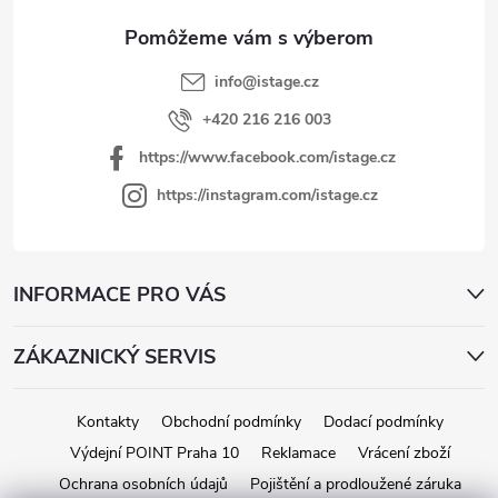
i
v
e
k
y
info
@
istage.cz
v
+420 216 216 003
ý
https://www.facebook.com/istage.cz
p
i
https://instagram.com/istage.cz
s
u
INFORMACE PRO VÁS
ZÁKAZNICKÝ SERVIS
Kontakty
Obchodní podmínky
Dodací podmínky
Výdejní POINT Praha 10
Reklamace
Vrácení zboží
Ochrana osobních údajů
Pojištění a prodloužené záruka