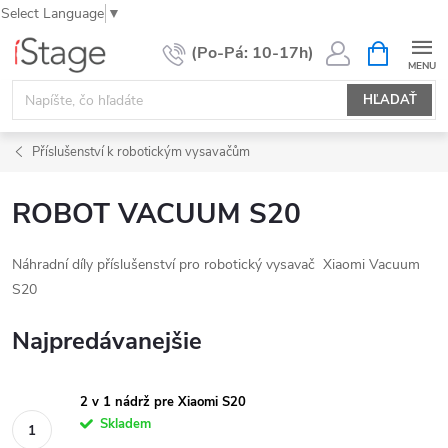
Select Language
▼
Prejsť
NÁKUPN
KOŠÍK
na
obsah
HĽADAŤ
Příslušenství k robotickým vysavačům
ROBOT VACUUM S20
Náhradní díly příslušenství pro robotický vysavač
Xiaomi Vacuum
S20
Najpredávanejšie
2 v 1 nádrž pre Xiaomi S20
Skladem