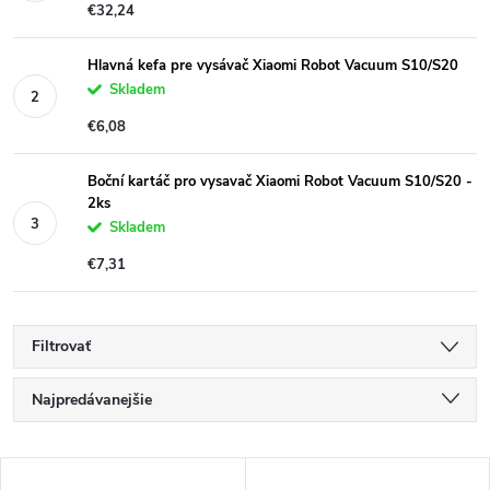
€32,24
Hlavná kefa pre vysávač Xiaomi Robot Vacuum S10/S20
Skladem
€6,08
Boční kartáč pro vysavač Xiaomi Robot Vacuum S10/S20 -
2ks
Skladem
€7,31
Filtrovať
R
Najpredávanejšie
a
Najlacnejšie
d
V
Najdrahšie