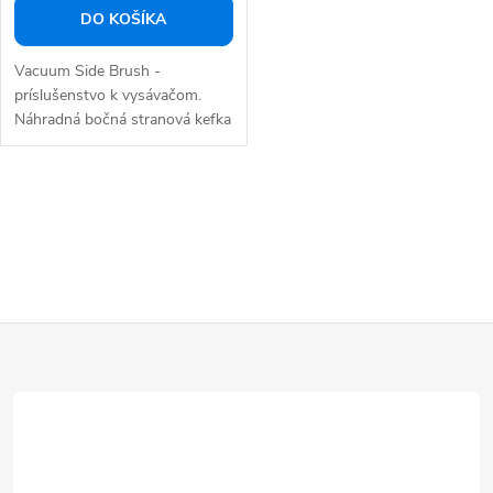
DO KOŠÍKA
Vacuum Side Brush -
príslušenstvo k vysávačom.
Náhradná bočná stranová kefka
(2ks) pre robotický...
O
v
l
á
d
Z
a
á
c
p
i
e
ä
p
t
r