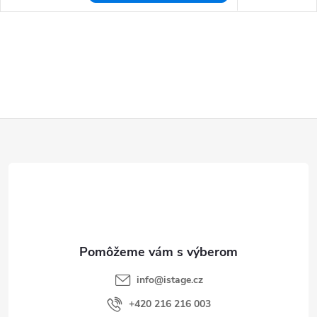
Z
á
p
ä
t
i
e
info
@
istage.cz
+420 216 216 003