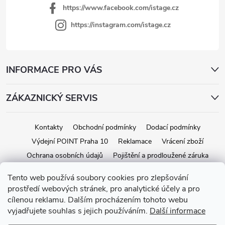
https://www.facebook.com/istage.cz
https://instagram.com/istage.cz
INFORMACE PRO VÁS
ZÁKAZNICKÝ SERVIS
Kontakty
Obchodní podmínky
Dodací podmínky
Výdejní POINT Praha 10
Reklamace
Vrácení zboží
Ochrana osobních údajů
Pojištění a prodloužené záruka
Tento web používá soubory cookies pro zlepšování
prostředí webových stránek, pro analytické účely a pro
Copyright 2026
iStage.cz
. Všetky práva vyhradené.
Upraviť nastavenie
cílenou reklamu. Dalším procházením tohoto webu
cookies
vyjadřujete souhlas s jejich používáním.
Další informace
Vytvoril Shoptet