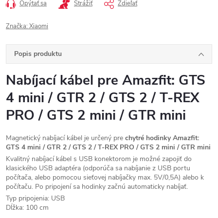
Opýtať sa
Strážiť
Zdieľať
Značka:
Xiaomi
Popis produktu
Nabíjací kábel pre Amazfit: GTS
4 mini / GTR 2 / GTS 2 / T-REX
PRO / GTS 2 mini / GTR mini
Magnetický nabíjací kábel je určený pre
chytré hodinky Amazfit:
GTS 4 mini / GTR 2 / GTS 2 / T-REX PRO / GTS 2 mini / GTR mini
Kvalitný nabíjací kábel s USB konektorom je možné zapojiť do
klasického USB adaptéra (odporúča sa nabíjanie z USB portu
počítača, alebo pomocou sieťovej nabíjačky max. 5V/0,5A) alebo k
počítaču. Po pripojení sa hodinky začnú automaticky nabíjať.
Typ pripojenia: USB
Dĺžka: 100 cm