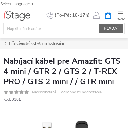
Select Language
▼
Prejsť
NÁKUPN
KOŠÍK
na
obsah
HĽADAŤ
Příslušenství k chytrým hodinkám
Nabíjací kábel pre Amazfit: GTS
4 mini / GTR 2 / GTS 2 / T-REX
PRO / GTS 2 mini / / GTR mini
Podrobnosti hodnotenia
Neohodnotené
Kód:
3101