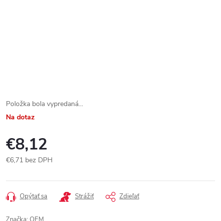
Položka bola vypredaná…
Na dotaz
€8,12
€6,71 bez DPH
Jednotková
cena:
Opýtať sa
Strážiť
Zdieľať
Značka:
OEM