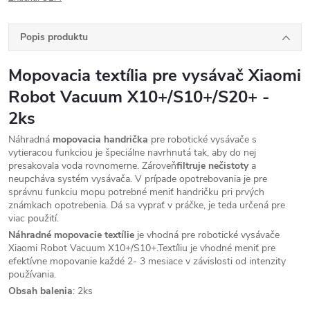
Popis produktu
Mopovacia textília pre vysávač
Xiaomi
Robot Vacuum X10+/S10+/S20+
-
2ks
Náhradná
mopovacia handrička
pre robotické vysávače s
vytieracou funkciou
je špeciálne navrhnutá tak, aby do nej
presakovala voda rovnomerne. Zároveň
filtruje nečistoty
a
neupcháva systém vysávača. V prípade opotrebovania je pre
správnu funkciu mopu potrebné meniť handričku pri prvých
známkach opotrebenia.
Dá sa vyprať v práčke, je teda určená pre
viac použití.
Náhradné mopovacie textílie
je vhodná pre robotické vysávače
Xiaomi Robot Vacuum X10+/S10+.
Textíliu je vhodné meniť pre
efektívne mopovanie každé 2- 3 mesiace v závislosti od intenzity
používania.
Obsah balenia
: 2ks