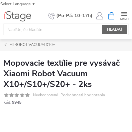
Select Language
▼
Prejsť
NÁKUPN
KOŠÍK
na
obsah
HĽADAŤ
MI ROBOT VACUUM X10+
Mopovacie textílie pre vysávač
Xiaomi Robot Vacuum
X10+/S10+/S20+ - 2ks
Podrobnosti hodnotenia
Neohodnotené
Kód:
9945