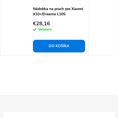
Nádobka na prach pre Xiaomi
X10+/Dreame L10S
Ultra/Dreame L10 Ultra
€28,16
Skladem
DO KOŠÍKA
Z
á
p