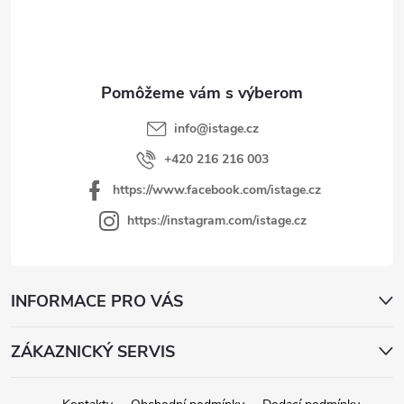
ä
t
i
e
info
@
istage.cz
+420 216 216 003
https://www.facebook.com/istage.cz
https://instagram.com/istage.cz
INFORMACE PRO VÁS
ZÁKAZNICKÝ SERVIS