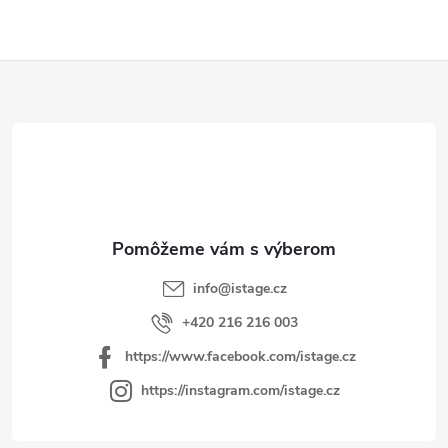
Z
á
p
ä
t
i
e
info
@
istage.cz
+420 216 216 003
https://www.facebook.com/istage.cz
https://instagram.com/istage.cz