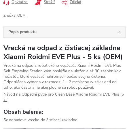
Opýtať sa
Strážiť
Zdieľať
Značka:
OEM
Popis produktu
Vrecká na odpad z čistiacej základne
Xiaomi Roidmi EVE Plus - 5 ks (OEM)
Vrecká na odpad z robotického vysávača Xiaomi Roidmi EVE Plus
Self Emptying Station vám poslúžia na uloženie až 30 zásobníkov
nečistôt, ktoré vysávač nahromadil počas svojho čistenia.
Odporúčaná výmena v rozmedzí 1 - 2 mesiacov (v závislosti od
toho, ako často a na akej ploche sa robot používa).
Návod na Odpadní pytle pro Clean Base Xiaomi Roidmi EVE Plus (5
ks)
Obsah balenia:
5x odpadové vrecko do čistiacej základne