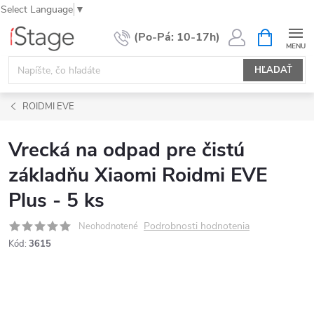
Select Language
▼
Prejsť
NÁKUPN
KOŠÍK
na
obsah
HĽADAŤ
ROIDMI EVE
Vrecká na odpad pre čistú
základňu Xiaomi Roidmi EVE
Plus - 5 ks
Podrobnosti hodnotenia
Neohodnotené
Kód:
3615