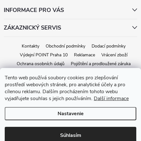
INFORMACE PRO VÁS
ZÁKAZNICKÝ SERVIS
Kontakty
Obchodní podmínky
Dodací podmínky
Výdejní POINT Praha 10
Reklamace
Vrácení zboží
Ochrana osobních údajů
Pojištění a prodloužené záruka
Tento web používá soubory cookies pro zlepšování
prostředí webových stránek, pro analytické účely a pro
Copyright 2026
iStage.cz
. Všetky práva vyhradené.
Upraviť nastavenie
cílenou reklamu. Dalším procházením tohoto webu
cookies
vyjadřujete souhlas s jejich používáním.
Další informace
Vytvoril Shoptet
Nastavenie
Súhlasím