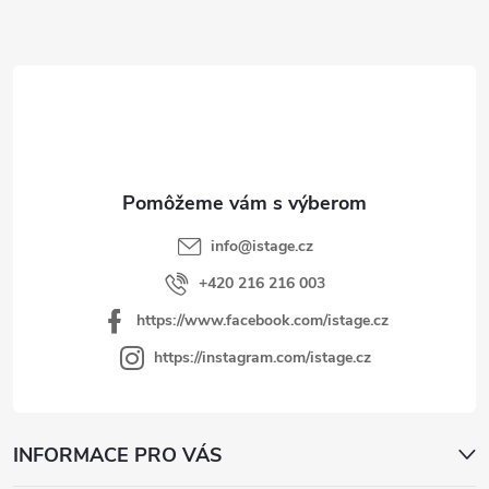
Z
á
p
ä
t
i
e
info
@
istage.cz
+420 216 216 003
https://www.facebook.com/istage.cz
https://instagram.com/istage.cz
INFORMACE PRO VÁS