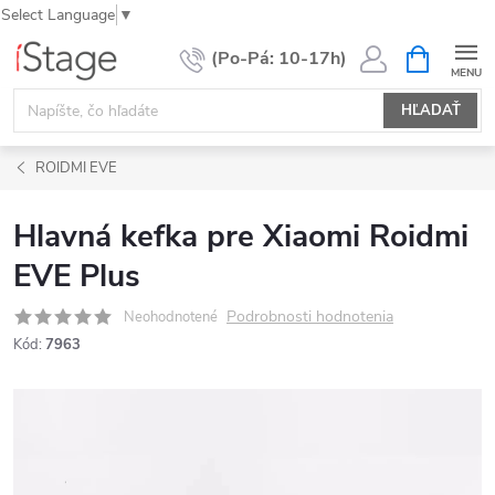
Select Language
▼
Prejsť
NÁKUPN
KOŠÍK
na
obsah
HĽADAŤ
ROIDMI EVE
Hlavná kefka pre Xiaomi Roidmi
EVE Plus
Podrobnosti hodnotenia
Neohodnotené
Kód:
7963