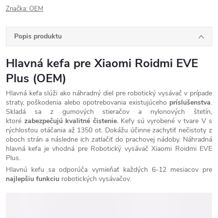
Značka:
OEM
Popis produktu
Hlavná kefa pre Xiaomi Roidmi EVE
Plus (OEM)
Hlavná kefa slúži ako náhradný diel pre robotický vysávač v prípade
straty, poškodenia alebo opotrebovania existujúceho
príslušenstva
.
Skladá sa z gumových stieračov a nylonových štetín,
ktoré
zabezpečujú kvalitné čistenie.
Kefy sú vyrobené v tvare V s
rýchlosťou otáčania až 1350 ot. Dokážu účinne zachytiť nečistoty z
oboch strán a následne ich zatlačiť do prachovej nádoby. Náhradná
hlavná kefa je vhodná pre
Robotický vysávač Xiaomi Roidmi EVE
Plus.
Hlavnú kefu sa odporúča vymieňať každých 6-12 mesiacov pre
najlepšiu funkciu
robotických vysávačov.