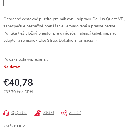
Ochranné cestovné puzdro pre náhlavnú súpravu Oculus Quest VR,
zabezpečuje bezpečné prenášanie, je tvarované a presne padne.
Ponúka tiež úložný priestor pre ovládače, nabíjací kábel, napájací
adaptér a remienok Elite Strap.
Detailné informácie
Položka bola vypredaná…
Na dotaz
€40,78
€33,70 bez DPH
Jednotková
cena:
Opýtať sa
Strážiť
Zdieľať
Značka:
OEM