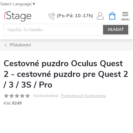
Select Language
▼
Prejsť
NÁKUPN
KOŠÍK
na
obsah
HĽADAŤ
Příslušenství
Cestovné puzdro Oculus Quest
2 - cestovné puzdro pre Quest 2
/ 3 / 3S / Pro
Podrobnosti hodnotenia
Neohodnotené
Kód:
8249