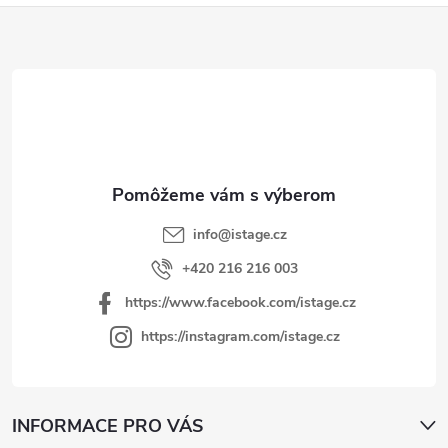
Z
á
p
ä
t
i
e
info
@
istage.cz
+420 216 216 003
https://www.facebook.com/istage.cz
https://instagram.com/istage.cz
INFORMACE PRO VÁS