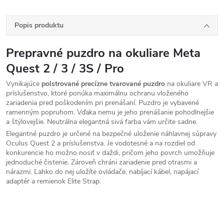
Popis produktu
Prepravné puzdro na okuliare Meta
Quest 2 / 3 / 3S / Pro
Vynikajúce
polstrované precízne tvarované puzdro
na okuliare VR a
príslušenstvo, ktoré ponúka maximálnu ochranu vloženého
zariadenia pred poškodením pri prenášaní. Puzdro je vybavené
ramenným popruhom. Vďaka nemu je jeho prenášanie pohodlnejšie
a štýlovejšie. Neutrálna elegantná sivá farba vám určite sadne.
Elegantné puzdro je určené na bezpečné uloženie náhlavnej súpravy
Oculus Quest 2 a príslušenstva. Je vodotesné a na rozdiel od
konkurencie ho možno nosiť v daždi, pričom jeho povrch umožňuje
jednoduché čistenie. Zároveň chráni zariadenie pred otrasmi a
nárazmi. Ľahko do nej uložíte ovládače, nabíjací kábel, napájací
adaptér a remienok Elite Strap.