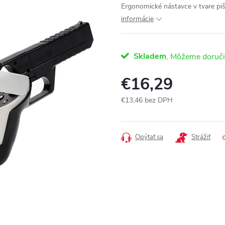
Ergonomické nástavce v tvare pi
informácie
Skladem
€16,29
€13,46 bez DPH
Jednotková
cena:
Opýtať sa
Strážiť