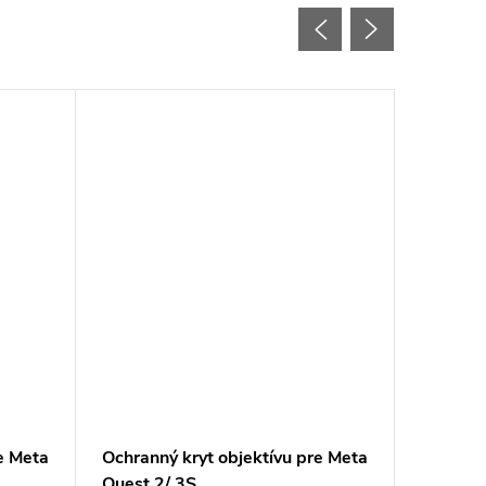
e Meta
Ochranný kryt objektívu pre Meta
Oculus Q
Quest 2/ 3S
prísluše