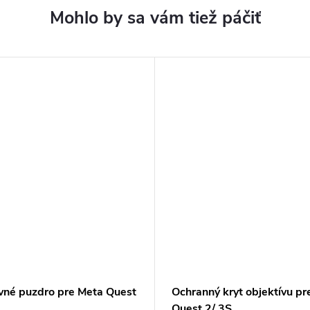
vné puzdro pre Meta Quest
Ochranný kryt objektívu pr
Quest 2/ 3S