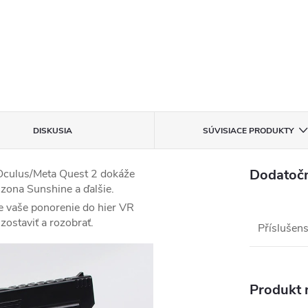
DISKUSIA
SÚVISIACE PRODUKTY
Dodatoč
 Oculus/Meta Quest 2 dokáže
izona Sunshine a ďalšie.
de vaše ponorenie do hier VR
 zostaviť a rozobrať.
Příslušens
Produkt n