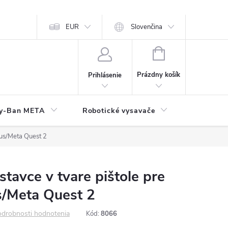
EUR
Slovenčina
NÁKUPNÝ
KOŠÍK
Prázdny košík
Prihlásenie
y-Ban META
Robotické vysavače
Elektroni
lus/Meta Quest 2
tavce v tvare pištole pre
s/Meta Quest 2
drobnosti hodnotenia
Kód:
8066