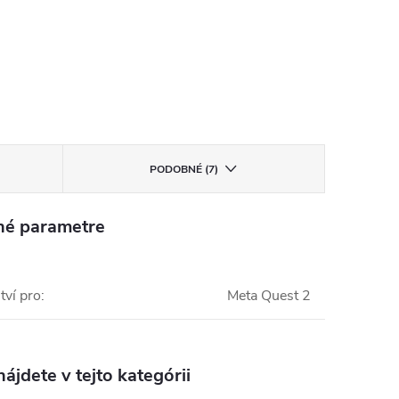
PODOBNÉ (7)
né parametre
tví pro
:
Meta Quest 2
ájdete v tejto kategórii