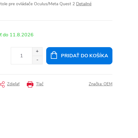
štole pre ovládače Oculus/Meta Quest 2
Detailné
11.8.2026
PRIDAŤ DO KOŠÍKA
Zdieľať
Tlač
Značka:
OEM