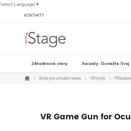
Select Language
▼
Prejsť
KONTAKTY
na
obsah
24hodinové slevy
Aecooly: Osviežte Svoj
Brýle pro virtuální realitu
VR brýle
Příslušens
Domov