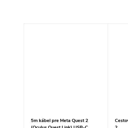
avu a
5m kábel pre Meta Quest 2
Cesto
(Oculus Quest Link) USB-C
2