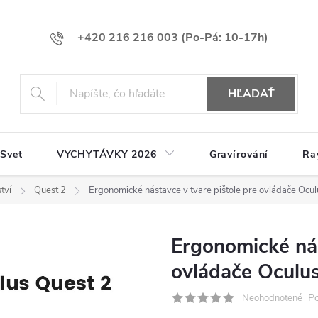
+420 216 216 003
HĽADAŤ
 Svet
VYCHYTÁVKY 2026
Gravírování
Ra
tví
Quest 2
Ergonomické nástavce v tvare pištole pre ovládače Ocu
Ergonomické nás
ovládače Oculu
Po
Neohodnotené