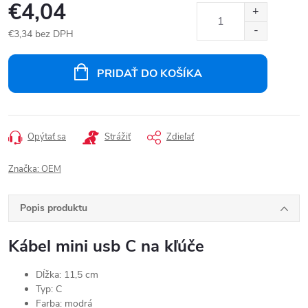
€4,04
€3,34 bez DPH
Jednotková
cena:
PRIDAŤ DO KOŠÍKA
Opýtať sa
Strážiť
Zdieľať
Značka:
OEM
Popis produktu
Kábel mini usb C na kľúče
Dĺžka: 11,5 cm
Typ: C
Farba: modrá