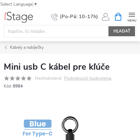
Select Language
▼
Prejsť
NÁKUPN
KOŠÍK
na
obsah
HĽADAŤ
Kabely a nabíječky
Mini usb C kábel pre kľúče
Podrobnosti hodnotenia
Neohodnotené
Kód:
8984