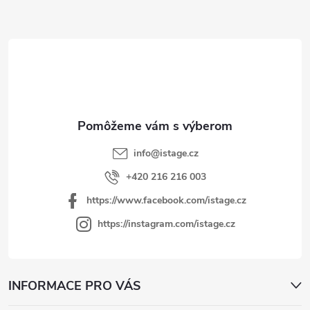
Z
á
p
ä
t
i
e
info
@
istage.cz
+420 216 216 003
https://www.facebook.com/istage.cz
https://instagram.com/istage.cz
INFORMACE PRO VÁS