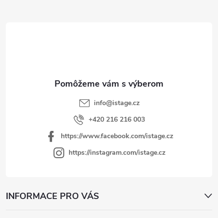
á
p
ä
t
i
e
info
@
istage.cz
+420 216 216 003
https://www.facebook.com/istage.cz
https://instagram.com/istage.cz
INFORMACE PRO VÁS