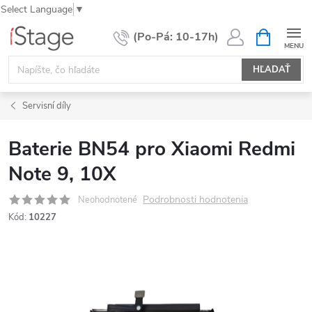
Select Language
▼
Prejsť
NÁKUPN
KOŠÍK
na
obsah
HĽADAŤ
Servisní díly
Baterie BN54 pro Xiaomi Redmi
Note 9, 10X
Podrobnosti hodnotenia
Neohodnotené
Kód:
10227