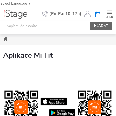
Select Language
▼
Prejsť
NÁKUPN
KOŠÍK
na
obsah
HĽADAŤ
Domov
Aplikace Mi Fit