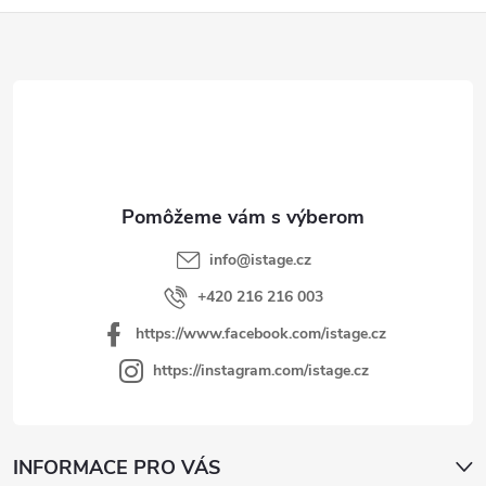
Z
á
p
ä
t
i
e
info
@
istage.cz
+420 216 216 003
https://www.facebook.com/istage.cz
https://instagram.com/istage.cz
INFORMACE PRO VÁS