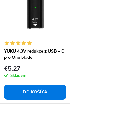
YUKU 4,3V redukce z USB - C
pro One blade
QP2520/QP2515/QP2620
€5,27
Skladem
DO KOŠÍKA
O
v
l