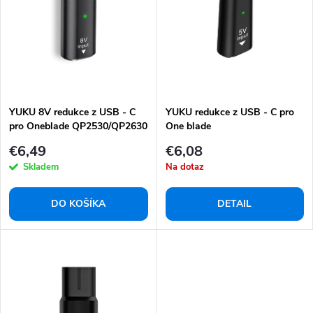
e
s
p
p
r
r
o
o
d
d
u
YUKU 8V redukce z USB - C
YUKU redukce z USB - C pro
u
pro Oneblade QP2530/QP2630
One blade
k
k
QP2724/QP2834/QP4530/QP192
€6,49
€6,08
t
t
Skladem
Na dotaz
o
o
v
v
DO KOŠÍKA
DETAIL