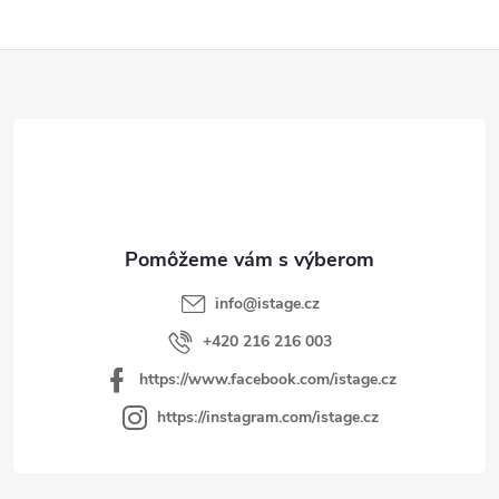
á
d
Z
a
á
c
p
i
e
ä
p
t
r
i
v
e
k
y
info
@
istage.cz
v
+420 216 216 003
ý
https://www.facebook.com/istage.cz
p
i
https://instagram.com/istage.cz
s
u