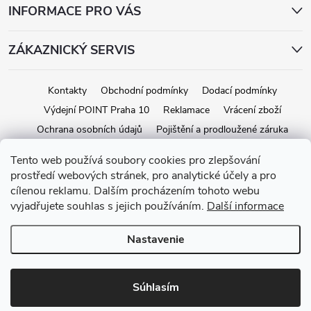
INFORMACE PRO VÁS
ZÁKAZNICKÝ SERVIS
Kontakty
Obchodní podmínky
Dodací podmínky
Výdejní POINT Praha 10
Reklamace
Vrácení zboží
Ochrana osobních údajů
Pojištění a prodloužené záruka
Tento web používá soubory cookies pro zlepšování
prostředí webových stránek, pro analytické účely a pro
Copyright 2026
iStage.cz
. Všetky práva vyhradené.
Upraviť nastavenie
cílenou reklamu. Dalším procházením tohoto webu
cookies
vyjadřujete souhlas s jejich používáním.
Další informace
Vytvoril Shoptet
Nastavenie
Súhlasím