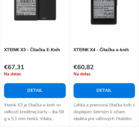
e
s
p
p
r
r
o
o
d
d
u
XTEINK X3 - Čítačka E-Kníh
XTEINK X4 - Čítačka e-knih
u
k
k
€67,31
€60,82
t
t
Na dotaz
Na dotaz
o
o
v
v
DETAIL
DETAIL
Xteink X3 je čítačka e-knih vo
Ľahká a prenosná čítačka kníh s
veľkosti kreditnej karty – iba 58
displejom šetrným k očiam,
g a 5,1 mm tenká. Vďaka...
ideálna pre vášnivých čitateľov
na...