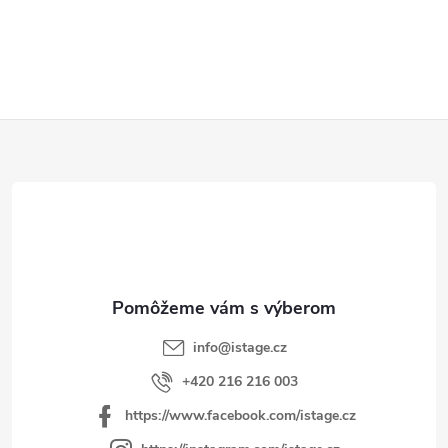
O
v
l
á
d
Z
a
á
c
p
i
e
ä
p
t
r
i
v
e
k
y
info
@
istage.cz
v
+420 216 216 003
ý
https://www.facebook.com/istage.cz
p