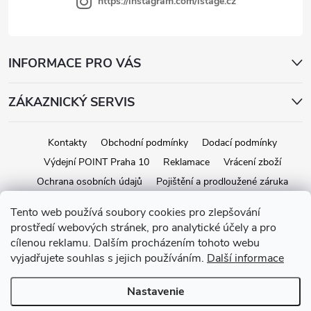
i
https://instagram.com/istage.cz
s
u
INFORMACE PRO VÁS
ZÁKAZNICKÝ SERVIS
Kontakty
Obchodní podmínky
Dodací podmínky
Výdejní POINT Praha 10
Reklamace
Vrácení zboží
Ochrana osobních údajů
Pojištění a prodloužené záruka
Tento web používá soubory cookies pro zlepšování
prostředí webových stránek, pro analytické účely a pro
Copyright 2026
iStage.cz
. Všetky práva vyhradené.
Upraviť nastavenie
cílenou reklamu. Dalším procházením tohoto webu
cookies
vyjadřujete souhlas s jejich používáním.
Další informace
Vytvoril Shoptet
Nastavenie