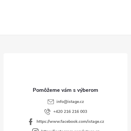
O
v
l
á
d
Z
a
á
c
p
i
e
ä
p
t
r
i
v
e
k
y
info
@
istage.cz
v
+420 216 216 003
ý
https://www.facebook.com/istage.cz
p