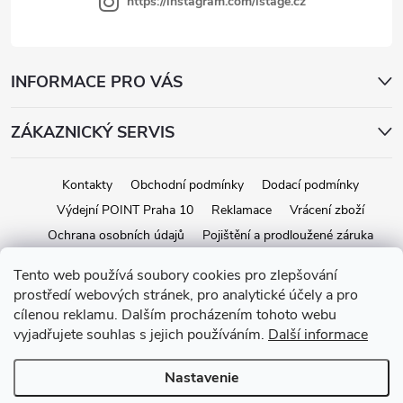
i
https://instagram.com/istage.cz
s
u
INFORMACE PRO VÁS
ZÁKAZNICKÝ SERVIS
Kontakty
Obchodní podmínky
Dodací podmínky
Výdejní POINT Praha 10
Reklamace
Vrácení zboží
Ochrana osobních údajů
Pojištění a prodloužené záruka
Tento web používá soubory cookies pro zlepšování
prostředí webových stránek, pro analytické účely a pro
Copyright 2026
iStage.cz
. Všetky práva vyhradené.
Upraviť nastavenie
cílenou reklamu. Dalším procházením tohoto webu
cookies
vyjadřujete souhlas s jejich používáním.
Další informace
Vytvoril Shoptet
Nastavenie