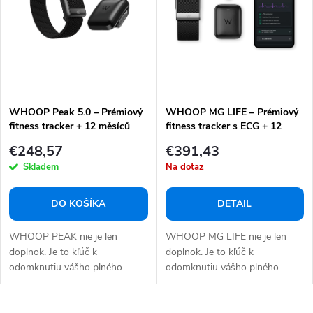
e
s
p
p
r
r
o
o
d
d
u
WHOOP Peak 5.0 – Prémiový
WHOOP MG LIFE – Prémiový
u
fitness tracker + 12 měsíců
fitness tracker s ECG + 12
k
k
členství zdarma
měsíců členství zdarma
€248,57
€391,43
t
t
Skladem
Na dotaz
o
o
v
v
DO KOŠÍKA
DETAIL
WHOOP PEAK nie je len
WHOOP MG LIFE nie je len
doplnok. Je to kľúč k
doplnok. Je to kľúč k
odomknutiu vášho plného
odomknutiu vášho plného
potenciálu. Zažite nespútanú...
potenciálu. Zažite hlbší...