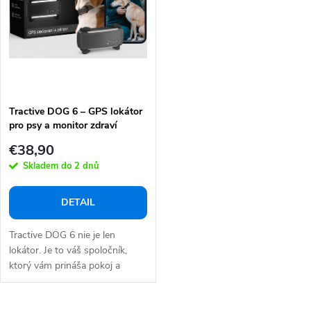
e
s
p
p
r
r
o
o
d
d
u
Tractive DOG 6 – GPS lokátor
u
pro psy a monitor zdraví
k
k
€38,90
t
t
Skladem do 2 dnů
o
o
v
v
DETAIL
Tractive DOG 6 nie je len
lokátor. Je to váš spoločník,
ktorý vám prináša pokoj a
bezpečie....