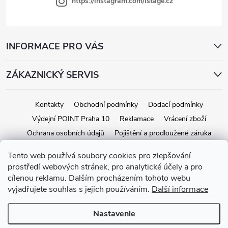
i
https://instagram.com/istage.cz
s
u
INFORMACE PRO VÁS
ZÁKAZNICKÝ SERVIS
Kontakty
Obchodní podmínky
Dodací podmínky
Výdejní POINT Praha 10
Reklamace
Vrácení zboží
Ochrana osobních údajů
Pojištění a prodloužené záruka
Tento web používá soubory cookies pro zlepšování
prostředí webových stránek, pro analytické účely a pro
Copyright 2026
iStage.cz
. Všetky práva vyhradené.
Upraviť nastavenie
cílenou reklamu. Dalším procházením tohoto webu
cookies
vyjadřujete souhlas s jejich používáním.
Další informace
Vytvoril Shoptet
Nastavenie