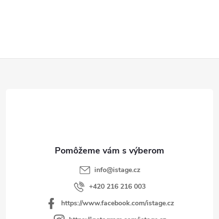
O
v
l
á
d
Z
a
á
c
p
i
e
ä
p
t
r
i
v
e
k
y
info
@
istage.cz
v
+420 216 216 003
ý
https://www.facebook.com/istage.cz
p