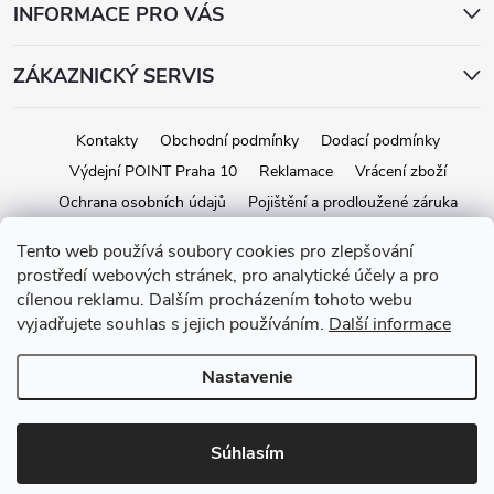
INFORMACE PRO VÁS
ZÁKAZNICKÝ SERVIS
Kontakty
Obchodní podmínky
Dodací podmínky
Výdejní POINT Praha 10
Reklamace
Vrácení zboží
Ochrana osobních údajů
Pojištění a prodloužené záruka
Tento web používá soubory cookies pro zlepšování
prostředí webových stránek, pro analytické účely a pro
Copyright 2026
iStage.cz
. Všetky práva vyhradené.
Upraviť nastavenie
cílenou reklamu. Dalším procházením tohoto webu
cookies
vyjadřujete souhlas s jejich používáním.
Další informace
Vytvoril Shoptet
Nastavenie
Súhlasím