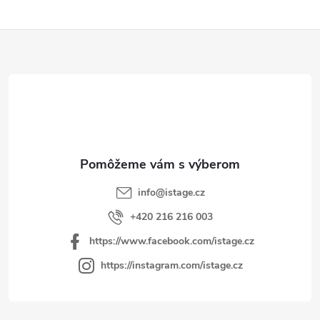
á
d
Z
a
á
c
p
i
e
ä
p
t
r
i
v
e
k
y
info
@
istage.cz
v
+420 216 216 003
ý
https://www.facebook.com/istage.cz
p
i
https://instagram.com/istage.cz
s
u