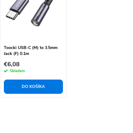
e
s
p
p
r
r
o
o
d
d
u
Toocki USB-C (M) to 3.5mm
u
Jack (F) 0.1m
k
k
€6,08
t
t
Skladem
o
o
v
v
DO KOŠÍKA
O
v
l