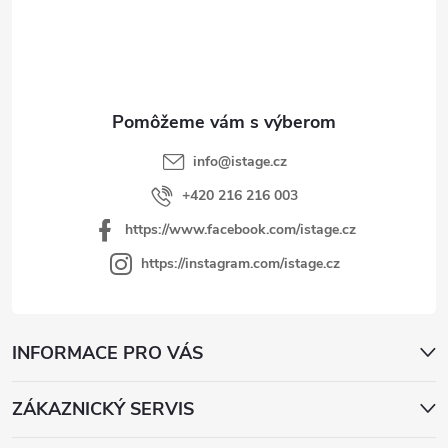
p
ä
t
i
e
info
@
istage.cz
+420 216 216 003
https://www.facebook.com/istage.cz
https://instagram.com/istage.cz
INFORMACE PRO VÁS
ZÁKAZNICKÝ SERVIS