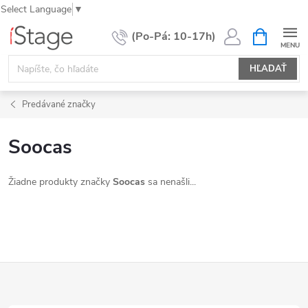
Select Language
▼
Prejsť
NÁKUPN
KOŠÍK
na
obsah
HĽADAŤ
Predávané značky
Soocas
Žiadne produkty značky
Soocas
sa nenašli...
Z
á