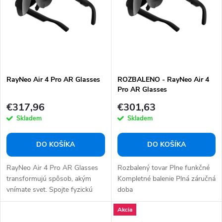
e
s
p
p
r
r
o
o
d
d
u
RayNeo Air 4 Pro AR Glasses
ROZBALENO - RayNeo Air 4
u
Pro AR Glasses
k
k
€317,96
€301,63
t
t
Skladem
Skladem
o
o
v
v
DO KOŠÍKA
DO KOŠÍKA
RayNeo Air 4 Pro AR Glasses
Rozbalený tovar Plne funkčné
transformujú spôsob, akým
Kompletné balenie Plná záručná
vnímate svet. Spojte fyzickú
doba
realitu s...
Akcia