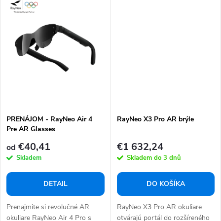
PRENÁJOM - RayNeo Air 4
RayNeo X3 Pro AR brýle
Pre AR Glasses
€40,41
€1 632,24
od
Skladem
Skladem do 3 dnů
DETAIL
DO KOŠÍKA
Prenajmite si revolučné AR
RayNeo X3 Pro AR okuliare
okuliare RayNeo Air 4 Pro s
otvárajú portál do rozšíreného