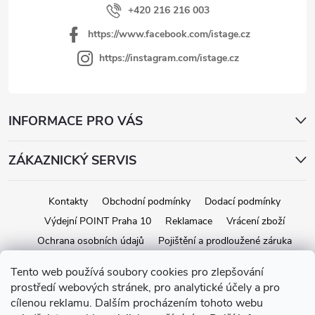
v
+420 216 216 003
ý
https://www.facebook.com/istage.cz
p
i
https://instagram.com/istage.cz
s
u
INFORMACE PRO VÁS
ZÁKAZNICKÝ SERVIS
Kontakty
Obchodní podmínky
Dodací podmínky
Výdejní POINT Praha 10
Reklamace
Vrácení zboží
Ochrana osobních údajů
Pojištění a prodloužené záruka
Tento web používá soubory cookies pro zlepšování
prostředí webových stránek, pro analytické účely a pro
Copyright 2026
iStage.cz
. Všetky práva vyhradené.
Upraviť nastavenie
cílenou reklamu. Dalším procházením tohoto webu
cookies