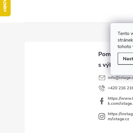
Z
Tento 
á
stránek
p
tohoto 
ä
Nast
t
i
info
@
istage.
e
+420 216 21
https://www.
k.com/istage.
https://insta
m/istage.cz