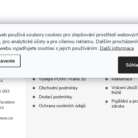
web používá soubory cookies pro zlepšování prostředí webovýc
, pro analytické účely a pro cílenou reklamu. Dalším procházen
INFORMACE PRO
ZÁKAZNIC
webu vyjadřujete souhlas s jejich používáním.
Další informace
VÁS
SERVIS
avenie
Súhl
Kontakty
FAQ - Často 
Výdejní POINT Praha 10
Reklamace
cz
Vrácení zboží
Obchodní podmínky
6 003
lhůtě
Dodací podmínky
Pojištění a p
faceboo
Ochrana osobních údajů
záruka
cz
gram.co