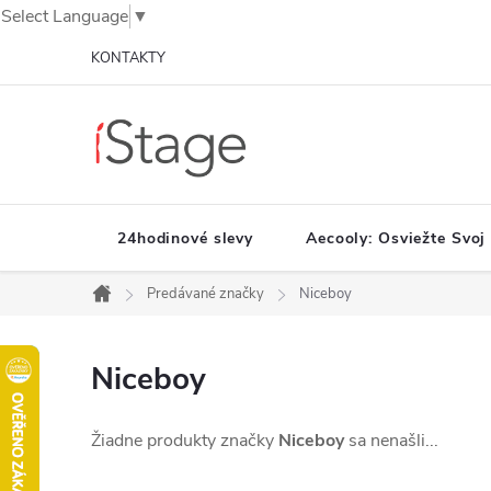
Select Language
▼
Prejsť
KONTAKTY
na
obsah
24hodinové slevy
Aecooly: Osviežte Svoj
Predávané značky
Niceboy
Domov
Niceboy
Žiadne produkty značky
Niceboy
sa nenašli...