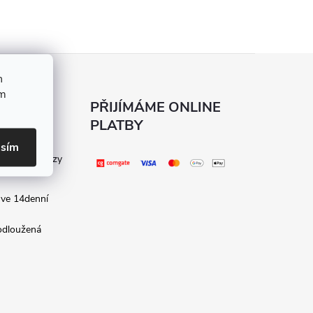
h
ím
KÝ
PŘIJÍMÁME ONLINE
PLATBY
asím
kladené dotazy
 ve 14denní
rodloužená