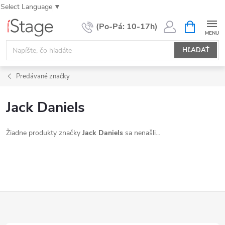
Select Language
▼
Prejsť
NÁKUPN
KOŠÍK
na
obsah
HĽADAŤ
Predávané značky
Jack Daniels
Žiadne produkty značky
Jack Daniels
sa nenašli...
Z
á