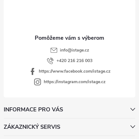
p
ä
t
i
e
info
@
istage.cz
+420 216 216 003
https://www.facebook.com/istage.cz
https://instagram.com/istage.cz
INFORMACE PRO VÁS
ZÁKAZNICKÝ SERVIS