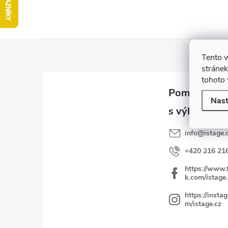
Z
Tento 
á
stránek
p
tohoto 
ä
Nast
t
i
info
@
istage.
e
+420 216 21
https://www.
k.com/istage.
https://insta
m/istage.cz