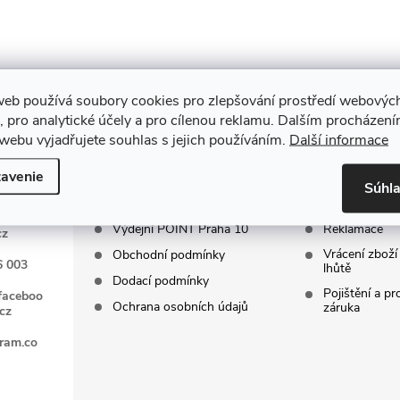
web používá soubory cookies pro zlepšování prostředí webovýc
, pro analytické účely a pro cílenou reklamu. Dalším procházen
INFORMACE PRO
ZÁKAZNIC
webu vyjadřujete souhlas s jejich používáním.
Další informace
VÁS
SERVIS
avenie
Súhl
Kontakty
FAQ - Často 
Výdejní POINT Praha 10
Reklamace
cz
Vrácení zboží
Obchodní podmínky
6 003
lhůtě
Dodací podmínky
Pojištění a p
faceboo
Ochrana osobních údajů
záruka
cz
gram.co