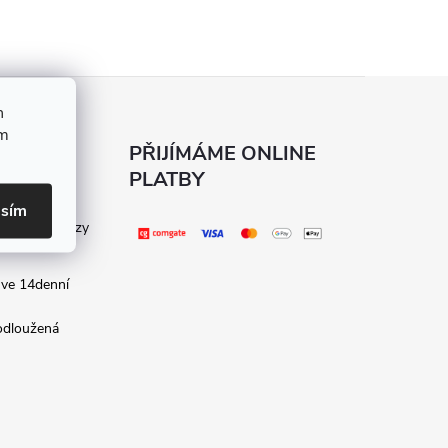
h
ím
KÝ
PŘIJÍMÁME ONLINE
PLATBY
asím
kladené dotazy
 ve 14denní
rodloužená