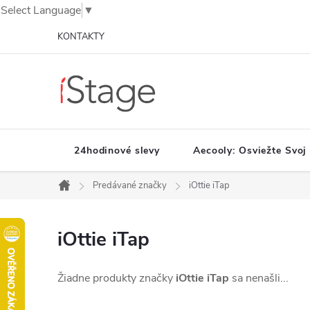
Select Language
▼
Prejsť
KONTAKTY
na
obsah
24hodinové slevy
Aecooly: Osviežte Svoj
Predávané značky
iOttie iTap
Domov
iOttie iTap
Žiadne produkty značky
iOttie iTap
sa nenašli...