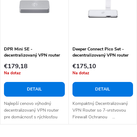
e
s
p
p
r
r
o
o
d
d
u
DPR Mini SE -
Deeper Connect Pico Set -
u
decentralizovaný VPN router
decentralizovaný VPN router
k
k
€179,18
€175,10
t
t
Na dotaz
Na dotaz
o
o
v
v
DETAIL
DETAIL
Najlepší cenovo výhodný
Kompaktný Decentralizovaný
decentralizovaný VPN router
VPN Router so 7-vrstvovou
pre domácnosť s rýchlosťou
Firewall Ochranou ...
500 Mbps a...