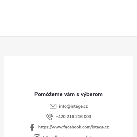
O
v
l
á
d
Z
a
á
c
p
i
e
ä
p
t
r
i
v
e
k
y
info
@
istage.cz
v
+420 216 216 003
ý
https://www.facebook.com/istage.cz
p