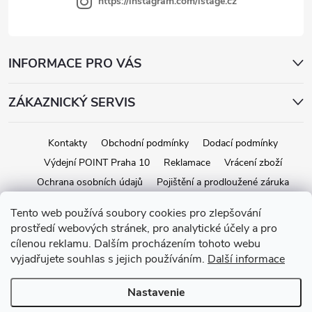
i
https://instagram.com/istage.cz
s
u
INFORMACE PRO VÁS
ZÁKAZNICKÝ SERVIS
Kontakty
Obchodní podmínky
Dodací podmínky
Výdejní POINT Praha 10
Reklamace
Vrácení zboží
Ochrana osobních údajů
Pojištění a prodloužené záruka
Tento web používá soubory cookies pro zlepšování
prostředí webových stránek, pro analytické účely a pro
Copyright 2026
iStage.cz
. Všetky práva vyhradené.
Upraviť nastavenie
cílenou reklamu. Dalším procházením tohoto webu
cookies
vyjadřujete souhlas s jejich používáním.
Další informace
Vytvoril Shoptet
Nastavenie