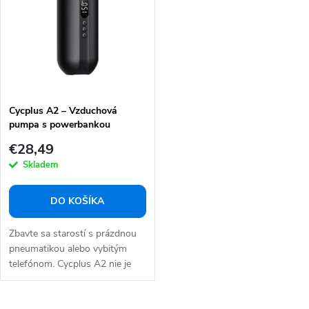
e
s
p
p
r
r
o
o
d
d
u
Cycplus A2 – Vzduchová
u
pumpa s powerbankou
k
k
€28,49
t
t
Skladem
o
o
v
v
DO KOŠÍKA
Zbavte sa starostí s prázdnou
pneumatikou alebo vybitým
telefónom. Cycplus A2 nie je
len...