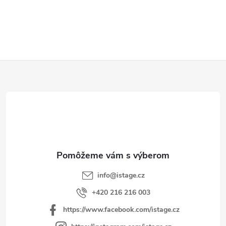
O
v
l
á
d
Z
a
á
c
p
i
e
ä
p
t
r
i
v
e
k
y
info
@
istage.cz
v
+420 216 216 003
ý
https://www.facebook.com/istage.cz
p