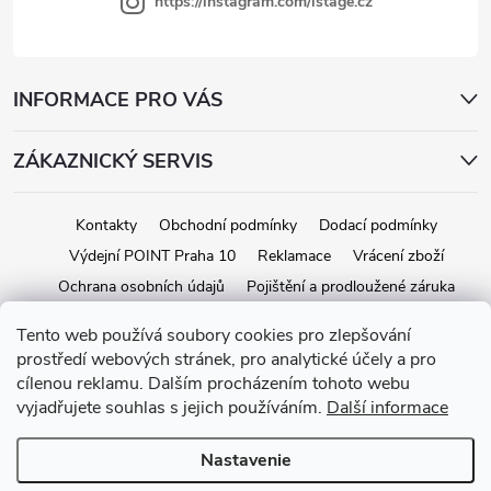
i
https://instagram.com/istage.cz
s
u
INFORMACE PRO VÁS
ZÁKAZNICKÝ SERVIS
Kontakty
Obchodní podmínky
Dodací podmínky
Výdejní POINT Praha 10
Reklamace
Vrácení zboží
Ochrana osobních údajů
Pojištění a prodloužené záruka
Tento web používá soubory cookies pro zlepšování
prostředí webových stránek, pro analytické účely a pro
Copyright 2026
iStage.cz
. Všetky práva vyhradené.
Upraviť nastavenie
cílenou reklamu. Dalším procházením tohoto webu
cookies
vyjadřujete souhlas s jejich používáním.
Další informace
Vytvoril Shoptet
Nastavenie