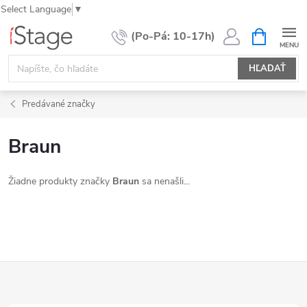
Select Language
▼
Prejsť
NÁKUPN
KOŠÍK
na
obsah
HĽADAŤ
Predávané značky
Braun
Žiadne produkty značky
Braun
sa nenašli...
Z
á