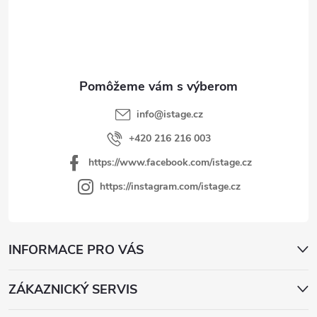
p
ä
t
i
e
info
@
istage.cz
+420 216 216 003
https://www.facebook.com/istage.cz
https://instagram.com/istage.cz
INFORMACE PRO VÁS
ZÁKAZNICKÝ SERVIS