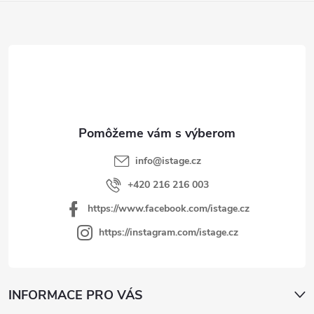
Z
á
p
ä
t
i
e
info
@
istage.cz
+420 216 216 003
https://www.facebook.com/istage.cz
https://instagram.com/istage.cz
INFORMACE PRO VÁS