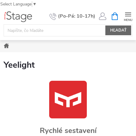
Select Language
▼
Prejsť
NÁKUPN
KOŠÍK
na
obsah
HĽADAŤ
Domov
Yeelight
Rychlé sestavení