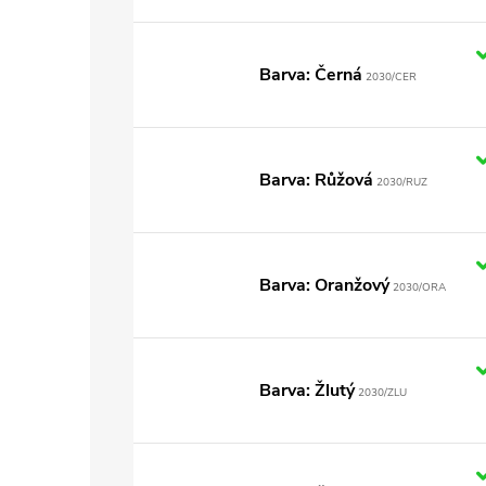
Barva: Černá
2030/CER
Barva: Růžová
2030/RUZ
Barva: Oranžový
2030/ORA
Barva: Žlutý
2030/ZLU