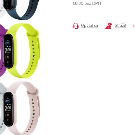
€0,31 bez DPH
Jednotková
cena:
Opýtať sa
Strážiť