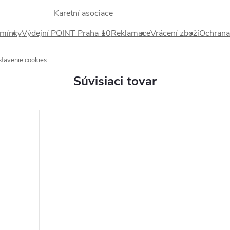
dmínky
Výdejní POINT Praha 10
Reklamace
Vrácení zboží
Ochrana
stavenie cookies
Súvisiaci tovar