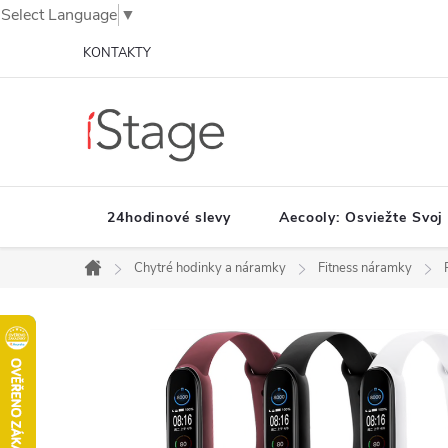
Select Language
▼
Prejsť
KONTAKTY
na
obsah
24hodinové slevy
Aecooly: Osviežte Svoj
Chytré hodinky a náramky
Fitness náramky
Domov