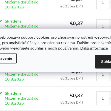
Môžeme doručiť do
€0,31 bez DPH
10.8.2026
Skladem
€0,37
Môžeme doručiť do
€0,31 bez DPH
10.8.2026
web používá soubory cookies pro zlepšování prostředí webovýc
, pro analytické účely a pro cílenou reklamu. Dalším procházen
Skladem
€0,37
webu vyjadřujete souhlas s jejich používáním.
Další informace
Môžeme doručiť do
€0,31 bez DPH
10.8.2026
avenie
Súhl
Skladem
€0,37
Môžeme doručiť do
€0,31 bez DPH
10.8.2026
Skladem
€0,37
Môžeme doručiť do
€0,31 bez DPH
10.8.2026