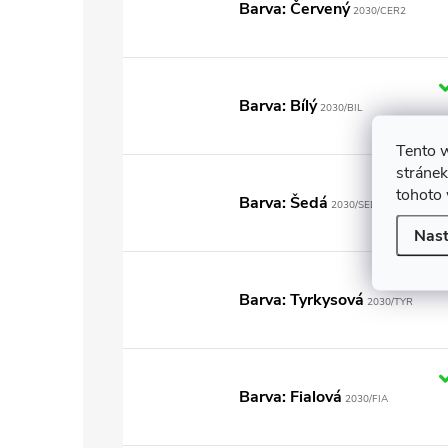
Barva: Červený
2030/CER2
Barva: Bílý
2030/BIL
Tento 
stránek
tohoto 
Barva: Šedá
2030/SED
Nast
Barva: Tyrkysová
2030/TYR
Barva: Fialová
2030/FIA