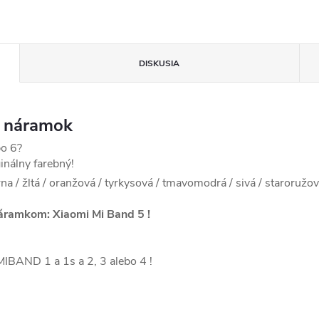
DISKUSIA
ý náramok
bo 6?
inálny farebný!
rna / žltá / oranžová / tyrkysová / tmavomodrá / sivá / staroružová
áramkom: Xiaomi Mi Band 5 !
AND 1 a 1s a 2, 3 alebo 4 !