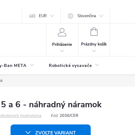
EUR
Slovenčina
NÁKUPNÝ
KOŠÍK
Prázdny košík
Prihlásenie
y-Ban META
Robotické vysavače
Elektroni
ok
 5 a 6 - náhradný náramok
drobnosti hodnotenia
Kód:
2030/CER
ZVOĽTE VARIANT