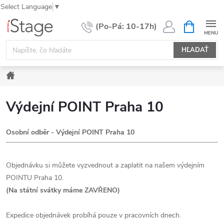
Select Language
▼
Prejsť
NÁKUPN
KOŠÍK
na
obsah
HĽADAŤ
Domov
Výdejní POINT Praha 10
Osobní odběr - Výdejní POINT Praha 10
Objednávku si můžete vyzvednout a zaplatit na našem výdejním
POINTU Praha 10.
(Na státní svátky máme ZAVŘENO)
Expedice objednávek probíhá pouze v pracovních dnech.