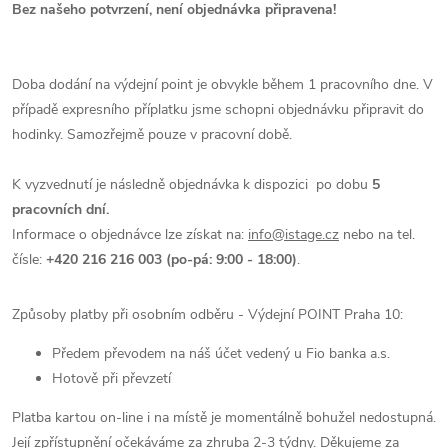
Bez našeho potvrzení, není objednávka připravena!
Doba dodání na výdejní point je obvykle během 1 pracovního dne. V
případě expresního příplatku jsme schopni objednávku připravit do
hodinky. Samozřejmě pouze v pracovní době.
K vyzvednutí je následně objednávka k dispozici
po dobu
5
pracovních
dní.
Informace o objednávce lze získat na:
info@istage.cz
nebo na tel.
čísle:
+420 216 216 003 (po-pá: 9:00 - 18:00)
.
Způsoby platby při osobním odběru - Výdejní POINT Praha 10:
Předem převodem na náš účet vedený u Fio banka a.s.
Hotově při převzetí
Platba kartou on-line i na místě je momentálně bohužel nedostupná.
Její zpřístupnění očekáváme za zhruba 2-3 týdny. Děkujeme za