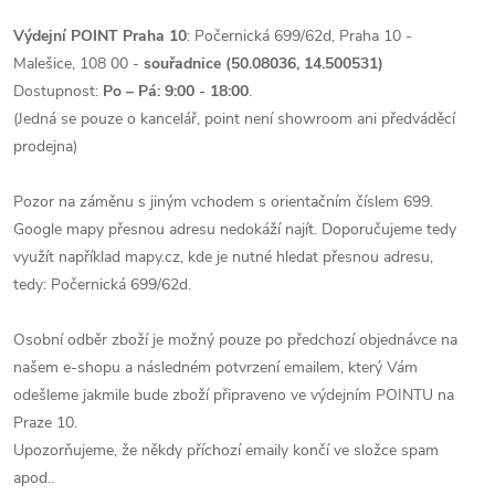
Výdejní POINT Praha 10
:
Počernická 699/62d,
Praha 10 -
Malešice,
108 00 -
souřadnice (50.08036, 14.500531)
Dostupnost:
Po – Pá: 9:00 - 18:00
.
(Jedná se pouze o kancelář, point není showroom ani předváděcí
prodejna)
Pozor na záměnu s jiným vchodem s orientačním číslem 699.
Google mapy přesnou adresu nedokáží najít. Doporučujeme tedy
využít například mapy.cz, kde je nutné hledat přesnou adresu,
tedy:
Počernická 699/62d.
Osobní odběr zboží je možný pouze po předchozí objednávce na
našem e-shopu a následném potvrzení emailem, který Vám
odešleme jakmile bude zboží připraveno ve výdejním POINTU na
Praze 10.
Upozorňujeme, že někdy příchozí emaily končí ve složce spam
apod..