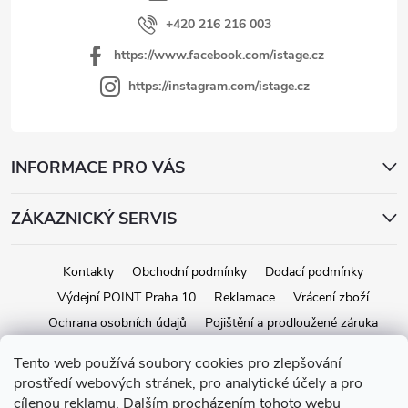
+420 216 216 003
https://www.facebook.com/istage.cz
https://instagram.com/istage.cz
INFORMACE PRO VÁS
ZÁKAZNICKÝ SERVIS
Kontakty
Obchodní podmínky
Dodací podmínky
Výdejní POINT Praha 10
Reklamace
Vrácení zboží
Ochrana osobních údajů
Pojištění a prodloužené záruka
Tento web používá soubory cookies pro zlepšování
prostředí webových stránek, pro analytické účely a pro
Copyright 2026
iStage.cz
. Všetky práva vyhradené.
Upraviť nastavenie
cílenou reklamu. Dalším procházením tohoto webu