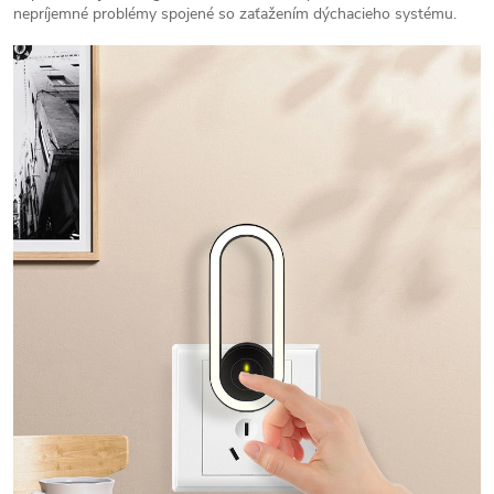
nepríjemné problémy spojené so zaťažením dýchacieho systému.