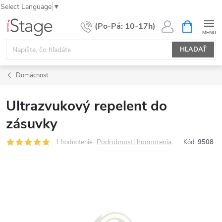
Select Language
▼
Prejsť
NÁKUPN
KOŠÍK
na
obsah
HĽADAŤ
Domácnost
Ultrazvukový repelent do
zásuvky
Podrobnosti hodnotenia
1 hodnotenie
Kód:
9508