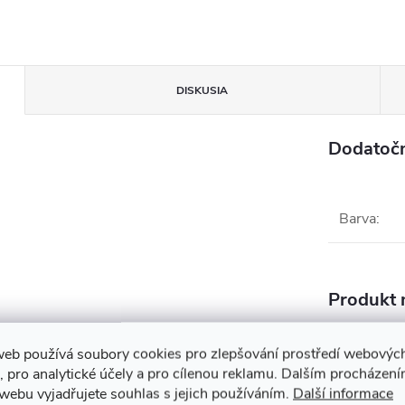
DISKUSIA
Dodatoč
Barva
:
Produkt n
Chytré 
web používá soubory cookies pro zlepšování prostředí webovýc
Súvisiaci tovar
, pro analytické účely a pro cílenou reklamu. Dalším procházen
webu vyjadřujete souhlas s jejich používáním.
Další informace