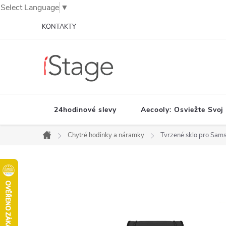
Select Language
▼
Prejsť
KONTAKTY
na
obsah
24hodinové slevy
Aecooly: Osviežte Svoj
Chytré hodinky a náramky
Tvrzené sklo pro Sam
Domov