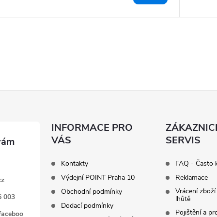
INFORMACE PRO
ZÁKAZNIC
VÁS
SERVIS
Kontakty
FAQ - Často 
Výdejní POINT Praha 10
Reklamace
cz
Vrácení zboží
Obchodní podmínky
6 003
lhůtě
Dodací podmínky
Pojištění a p
faceboo