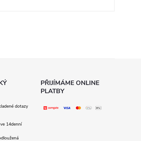
KÝ
PŘIJÍMÁME ONLINE
PLATBY
kladené dotazy
 ve 14denní
rodloužená