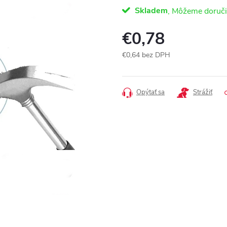
Skladem
€0,78
€0,64 bez DPH
Jednotková
cena:
Opýtať sa
Strážiť