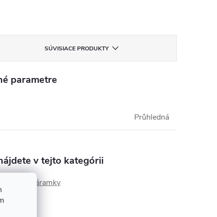
SÚVISIACE PRODUKTY
né parametre
Průhledná
ájdete v tejto kategórii
hodinky a náramky
h
ím