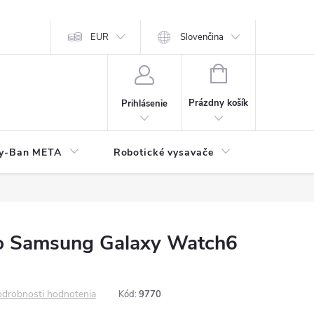
EUR
Slovenčina
NÁKUPNÝ
KOŠÍK
Prázdny košík
Prihlásenie
y-Ban META
Robotické vysavače
Elektroni
ro Samsung Galaxy Watch6
drobnosti hodnotenia
Kód:
9770