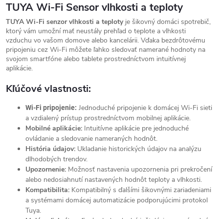
TUYA Wi-Fi Sensor vlhkosti a teploty
TUYA Wi-Fi senzor vlhkosti a teploty
je šikovný domáci spotrebič,
ktorý vám umožní mať neustály prehľad o teplote a vlhkosti
vzduchu vo vašom domove alebo kancelárii. Vďaka bezdrôtovému
pripojeniu cez Wi-Fi môžete ľahko sledovať namerané hodnoty na
svojom smartfóne alebo tablete prostredníctvom intuitívnej
aplikácie.
Kľúčové vlastnosti:
Jednoduché pripojenie k domácej Wi-Fi sieti
Wi-Fi pripojenie:
a vzdialený prístup prostredníctvom mobilnej aplikácie.
Mobilné aplikácie:
Intuitívne aplikácie pre jednoduché
ovládanie a sledovanie nameraných hodnôt.
História údajov:
Ukladanie historických údajov na analýzu
dlhodobých trendov.
Upozornenie:
Možnosť nastavenia upozornenia pri prekročení
alebo nedosiahnutí nastavených hodnôt teploty a vlhkosti.
Kompatibilita:
Kompatibilný s ďalšími šikovnými zariadeniami
a systémami domácej automatizácie podporujúcimi protokol
Tuya.