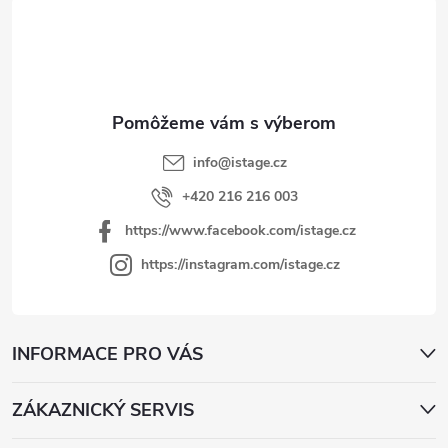
p
ä
t
i
e
info
@
istage.cz
+420 216 216 003
https://www.facebook.com/istage.cz
https://instagram.com/istage.cz
INFORMACE PRO VÁS
ZÁKAZNICKÝ SERVIS