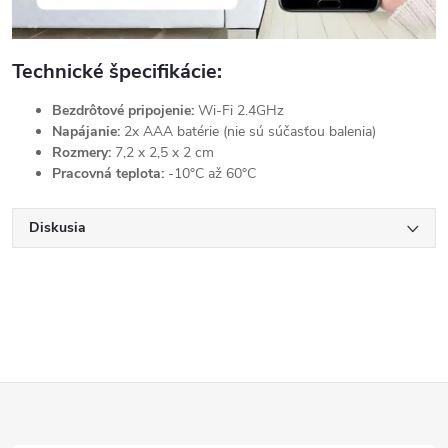
Technické špecifikácie:
Bezdrôtové pripojenie:
Wi-Fi 2.4GHz
Napájanie:
2x AAA batérie (nie sú súčasťou balenia)
Rozmery:
7,2 x 2,5 x 2 cm
Pracovná teplota:
-10
°C
až 60
°C
Diskusia
Z
á