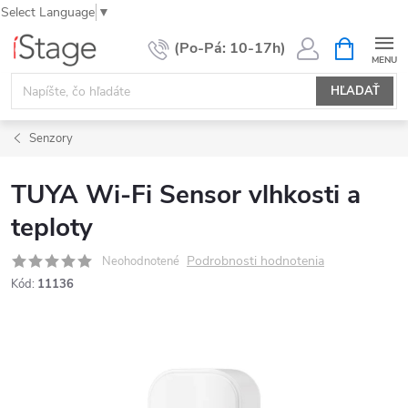
Select Language
▼
Prejsť
NÁKUPN
KOŠÍK
na
obsah
HĽADAŤ
Senzory
TUYA Wi-Fi Sensor vlhkosti a
teploty
Podrobnosti hodnotenia
Neohodnotené
Kód:
11136