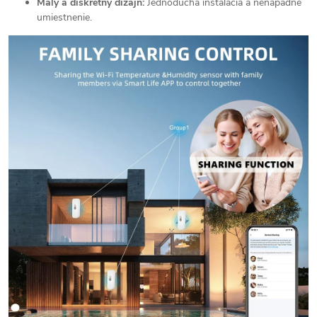
Malý a diskrétny dizajn:
Jednoduchá inštalácia a nenápadné
umiestnenie.