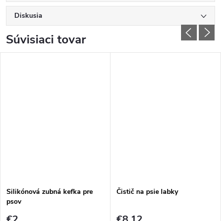
Diskusia
Súvisiaci tovar
Silikónová zubná kefka pre
Čistič na psie labky
psov
€2
€8,12