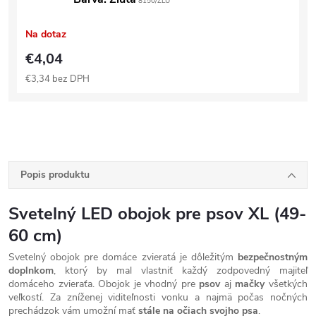
8150/ZLU
Na dotaz
€4,04
€3,34 bez DPH
Popis produktu
Svetelný LED obojok pre psov XL (49-
60 cm)
Svetelný obojok pre domáce zvieratá je dôležitým
bezpečnostným
doplnkom
, ktorý by mal vlastniť každý zodpovedný majiteľ
domáceho zvieraťa. Obojok je vhodný pre
psov
aj
mačky
všetkých
veľkostí. Za zníženej viditeľnosti vonku a najmä počas nočných
prechádzok vám umožní mať
stále na očiach svojho psa
.