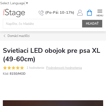
Select Language
▼
Prejsť
NÁKUPN
KOŠÍK
na
obsah
HĽADAŤ
Domácí mazlíčci
Svietiaci LED obojok pre psa XL
(49-60cm)
Podrobnosti hodnotenia
1 hodnotenie
Kód:
8150/MOD