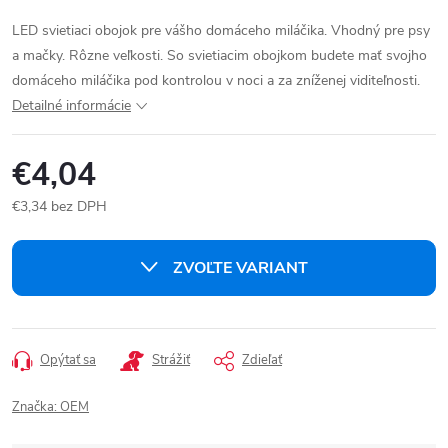
LED svietiaci obojok pre vášho domáceho miláčika. Vhodný pre psy
a mačky. Rôzne veľkosti. So svietiacim obojkom budete mať svojho
domáceho miláčika pod kontrolou v noci a za zníženej viditeľnosti.
Detailné informácie
€4,04
€3,34 bez DPH
Jednotková
cena:
ZVOĽTE VARIANT
Opýtať sa
Strážiť
Zdieľať
Značka:
OEM