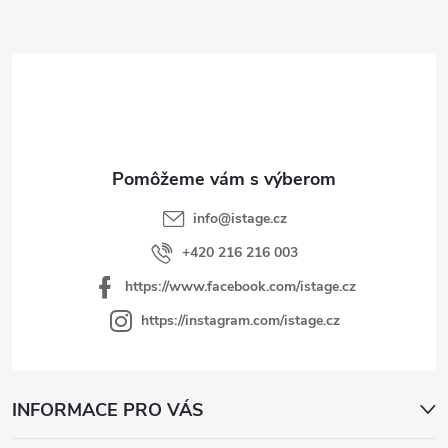
Z
á
p
ä
t
i
e
info
@
istage.cz
+420 216 216 003
https://www.facebook.com/istage.cz
https://instagram.com/istage.cz
INFORMACE PRO VÁS