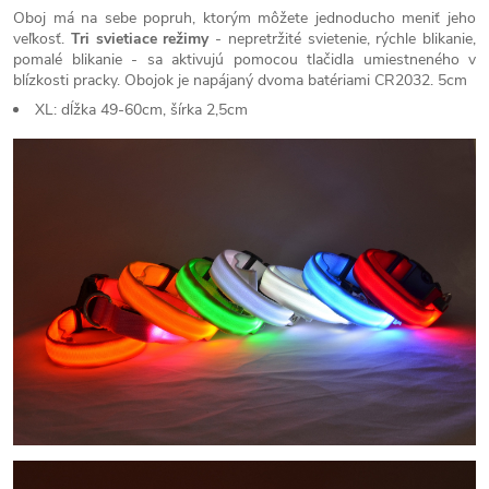
Oboj má na sebe popruh, ktorým môžete jednoducho meniť jeho
veľkosť.
Tri svietiace
režimy
- nepretržité svietenie, rýchle blikanie,
pomalé blikanie - sa aktivujú pomocou tlačidla umiestneného v
blízkosti pracky. Obojok je napájaný dvoma batériami CR2032. 5cm
XL: dĺžka 49-60cm, šírka 2,5cm