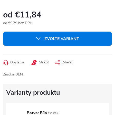
od
€11,84
od
€9,79
bez DPH
Jednotková
cena:
ZVOĽTE VARIANT
Opýtať sa
Strážiť
Zdieľať
Značka:
OEM
Barva: Bílá
9364/BIL