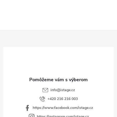
Z
á
p
ä
t
i
e
info
@
istage.cz
+420 216 216 003
https://www.facebook.com/istage.cz
https://instagram.com/istage.cz