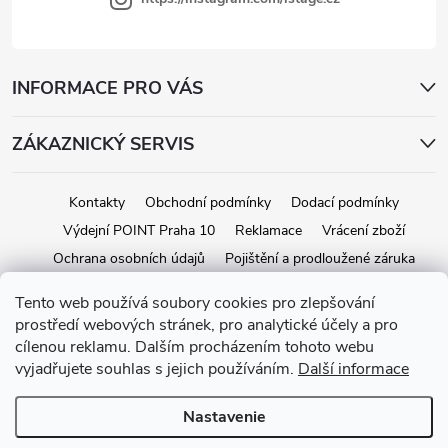
INFORMACE PRO VÁS
ZÁKAZNICKÝ SERVIS
Kontakty
Obchodní podmínky
Dodací podmínky
Výdejní POINT Praha 10
Reklamace
Vrácení zboží
Ochrana osobních údajů
Pojištění a prodloužené záruka
Tento web používá soubory cookies pro zlepšování
prostředí webových stránek, pro analytické účely a pro
Copyright 2026
iStage.cz
. Všetky práva vyhradené.
Upraviť nastavenie
cílenou reklamu. Dalším procházením tohoto webu
cookies
vyjadřujete souhlas s jejich používáním.
Další informace
Vytvoril Shoptet
Nastavenie