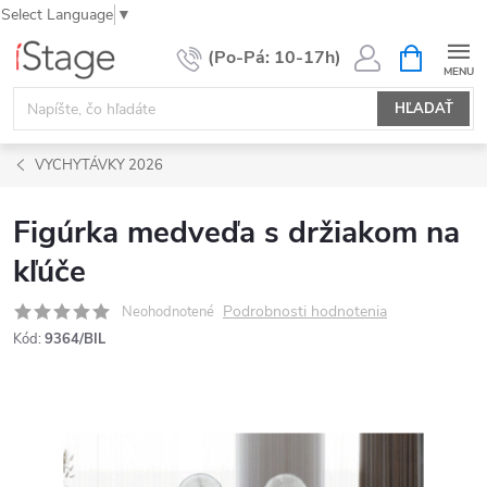
Select Language
▼
Prejsť
NÁKUPN
KOŠÍK
na
obsah
HĽADAŤ
VYCHYTÁVKY 2026
Figúrka medveďa s držiakom na
kľúče
Podrobnosti hodnotenia
Neohodnotené
Kód:
9364/BIL