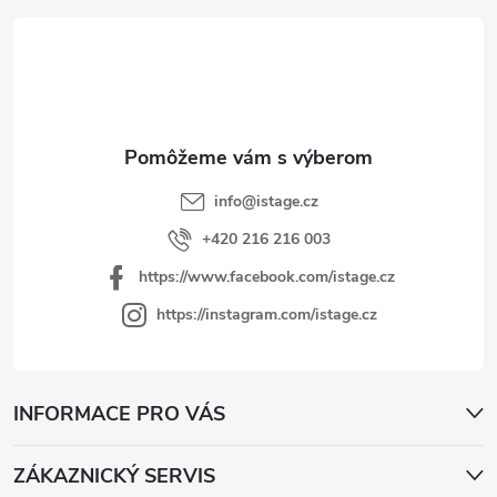
p
ä
t
i
e
info
@
istage.cz
+420 216 216 003
https://www.facebook.com/istage.cz
https://instagram.com/istage.cz
INFORMACE PRO VÁS
ZÁKAZNICKÝ SERVIS