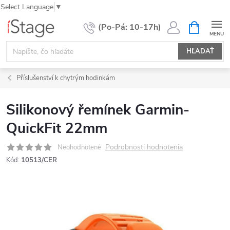
Select Language
▼
Prejsť
NÁKUPN
KOŠÍK
na
obsah
HĽADAŤ
Příslušenství k chytrým hodinkám
Silikonový řemínek Garmin-
QuickFit 22mm
Podrobnosti hodnotenia
Neohodnotené
Kód:
10513/CER