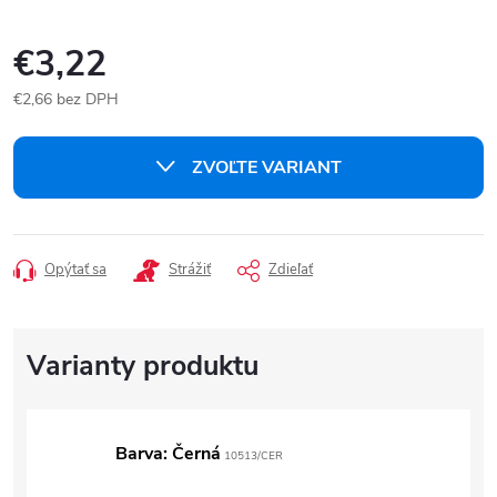
€3,22
€2,66 bez DPH
Jednotková
cena:
ZVOĽTE VARIANT
Opýtať sa
Strážiť
Zdieľať
Barva: Černá
10513/CER