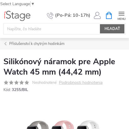
Select Language
▼
Prejsť
NÁKUPN
KOŠÍK
na
obsah
HĽADAŤ
Příslušenství k chytrým hodinkám
Silikónový náramok pre Apple
Watch 45 mm (44,42 mm)
Podrobnosti hodnotenia
Neohodnotené
Kód:
3255/BIL