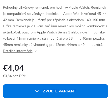
Pohodlný silikónový remienok pre hodinky Apple Watch. Remienok
je kompatibilný so všetkými hodinkami Apple Watch veľkosti 45, 44,
42 mm. Remienok je určený pre zápästia s obvodom 140-190 mm.
Dĺžka remienka je 20,5 cm.
Väčšinu remienkov možno kombinovať s
akýmkoľvek puzdrom Apple Watch Series 3 alebo novším rovnakej
veľkosti. 41mm remienky sú vhodné aj pre 38mm a 40mm puzdrá;
45mm remienky sú vhodné aj pre 42mm, 44mm a 49mm puzdrá.
Detailné informácie
€4,04
€3,34 bez DPH
Jednotková
cena:
ZVOĽTE VARIANT