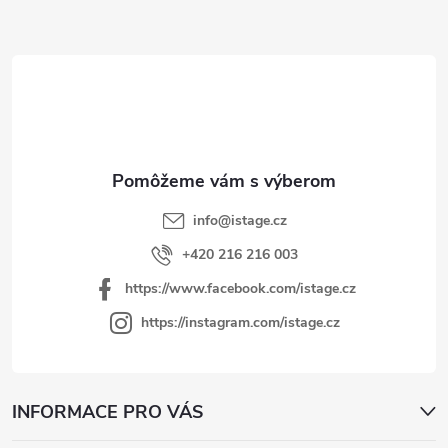
Z
á
p
ä
t
i
e
info
@
istage.cz
+420 216 216 003
https://www.facebook.com/istage.cz
https://instagram.com/istage.cz
INFORMACE PRO VÁS