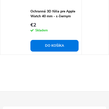
Ochranná 3D fólia pre Apple
Watch 40 mm - s čiernym
rámom
€2
Skladem
DO KOŠÍKA
Z
á