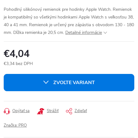
Pohodlný silikónový remienok pre hodinky Apple Watch. Remienok
je kompatibilný so všetkými hodinkami Apple Watch s veľkosťou 38,
40 a 41 mm. Remienok je určený pre zápästia s obvodom 130 - 180
mm. Dĺžka remienka je 20,5 cm.
Detailné informácie
€4,04
€3,34 bez DPH
Jednotková
cena:
ZVOĽTE VARIANT
Opýtať sa
Strážiť
Zdieľať
Značka:
PRO