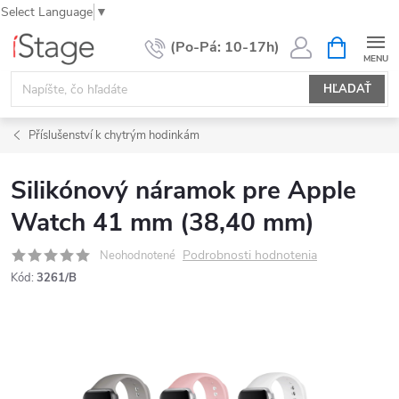
Select Language
▼
Prejsť
NÁKUPN
KOŠÍK
na
obsah
HĽADAŤ
Příslušenství k chytrým hodinkám
Silikónový náramok pre Apple
Watch 41 mm (38,40 mm)
Podrobnosti hodnotenia
Neohodnotené
Kód:
3261/B