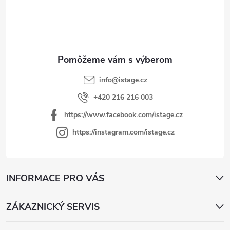
p
ä
t
i
e
info
@
istage.cz
+420 216 216 003
https://www.facebook.com/istage.cz
https://instagram.com/istage.cz
INFORMACE PRO VÁS
ZÁKAZNICKÝ SERVIS