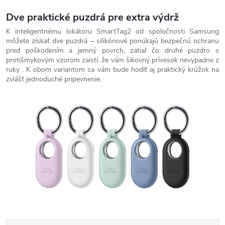
Dve praktické puzdrá pre extra výdrž
K inteligentnému lokátoru SmartTag2 od spoločnosti Samsung
môžete získať dve puzdrá – silikónové ponúkajú bezpečnú ochranu
pred poškodením a jemný povrch, zatiaľ čo druhé puzdro s
protišmykovým vzorom zaistí, že vám šikovný prívesok nevypadne z
ruky . K obom variantom sa vám bude hodiť aj praktický krúžok na
zvlášť jednoduché pripevnenie.