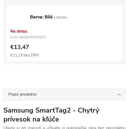
Barva: Bílá
10062/BIL
Na dotaz
EAN:
8806095039824
€13,47
€11,13 bez DPH
Popis produktu
Samsung SmartTag2 - Chytrý
prívesok na kľúče
Uľavte si od starostí a užívajte si pokojnejšie rána bez neustáleho