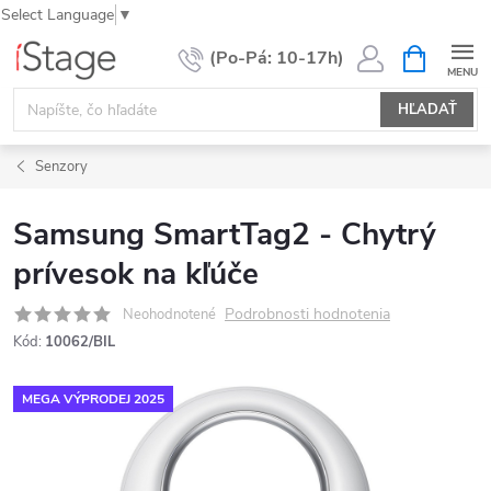
Select Language
▼
Prejsť
NÁKUPN
KOŠÍK
na
obsah
HĽADAŤ
Senzory
Samsung SmartTag2 - Chytrý
prívesok na kľúče
Podrobnosti hodnotenia
Neohodnotené
Kód:
10062/BIL
MEGA VÝPRODEJ 2025