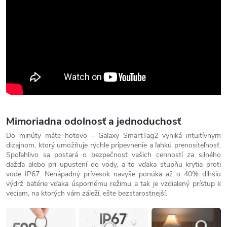
Mimoriadna odolnosť a jednoduchosť
Do minúty máte hotovo – Galaxy SmartTag2 vyniká intuitívnym
dizajnom, ktorý umožňuje rýchle pripevnenie a ľahkú prenositeľnosť.
Spoľahlivo sa postará o bezpečnosť vašich cenností za silného
dažďa alebo pri upustení do vody, a to vďaka stupňu krytia proti
vode IP67. Nenápadný prívesok navyše ponúka až o 40% dlhšiu
výdrž batérie vďaka úspornému režimu a tak je vzdialený prístup k
veciam, na ktorých vám záleží, ešte bezstarostnejší.