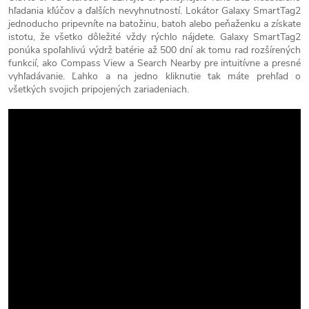
hľadania kľúčov a ďalších nevyhnutností. Lokátor Galaxy SmartTag2
jednoducho pripevníte na batožinu, batoh alebo peňaženku a získate
istotu, že všetko dôležité vždy rýchlo nájdete. Galaxy SmartTag2
ponúka spoľahlivú výdrž batérie až 500 dní ak tomu rad rozšírených
funkcií, ako Compass View a Search Nearby pre intuitívne a presné
vyhľadávanie. Ľahko a na jedno kliknutie tak máte prehľad o
všetkých svojich pripojených zariadeniach.