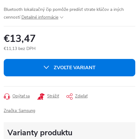
Bluetooth lokalizačný čip pomôže predísť strate kľúčov a iných
cenností
Detailné informácie
€13,47
€11,13 bez DPH
Jednotková
cena:
ZVOĽTE VARIANT
Opýtať sa
Strážiť
Zdieľať
Značka:
Samsung