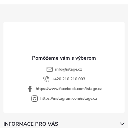
Z
á
p
ä
t
i
e
info
@
istage.cz
+420 216 216 003
https://www.facebook.com/istage.cz
https://instagram.com/istage.cz
INFORMACE PRO VÁS