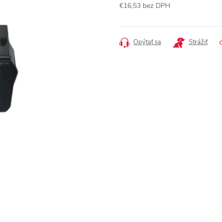
€16,53 bez DPH
Jednotková
cena:
Opýtať sa
Strážiť