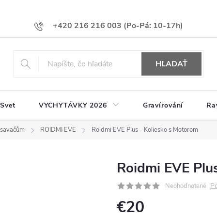
+420 216 216 003
HĽADAŤ
 Svet
VYCHYTÁVKY 2026
Gravírování
Ra
vysavačům
ROIDMI EVE
Roidmi EVE Plus - Koliesko s Motorom
Roidmi EVE Plus
Po
Neohodnotené
€20