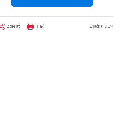
Zdieľať
Tlač
Značka:
OEM