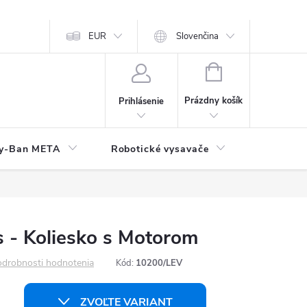
EUR
Slovenčina
NÁKUPNÝ
KOŠÍK
Prázdny košík
Prihlásenie
y-Ban META
Robotické vysavače
Elektroni
 - Koliesko s Motorom
drobnosti hodnotenia
Kód:
10200/LEV
ZVOĽTE VARIANT