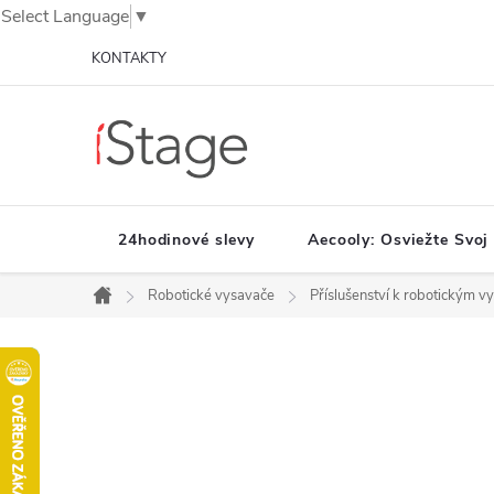
Select Language
▼
Prejsť
KONTAKTY
na
obsah
24hodinové slevy
Aecooly: Osviežte Svoj
Robotické vysavače
Příslušenství k robotickým 
Domov