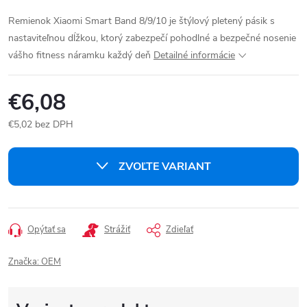
Remienok Xiaomi Smart Band 8/9/10 je štýlový pletený pásik s
nastaviteľnou dĺžkou, ktorý zabezpečí pohodlné a bezpečné nosenie
vášho fitness náramku každý deň
Detailné informácie
€6,08
€5,02 bez DPH
Jednotková
cena:
ZVOĽTE VARIANT
Opýtať sa
Strážiť
Zdieľať
Značka:
OEM