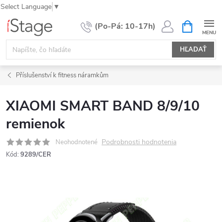
Select Language
▼
Prejsť
NÁKUPN
KOŠÍK
na
obsah
HĽADAŤ
Příslušenství k fitness náramkům
XIAOMI SMART BAND 8/9/10
remienok
Podrobnosti hodnotenia
Neohodnotené
Kód:
9289/CER