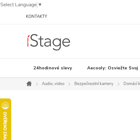
Select Language
▼
Prejsť
KONTAKTY
na
obsah
24hodinové slevy
Aecooly: Osviežte Svoj
Audio, video
Bezpečnostní kamery
Domácí 
Domov