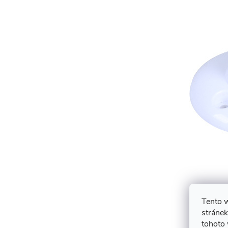
Tento 
stránek
tohoto 