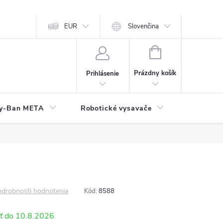
EUR
Slovenčina
NÁKUPNÝ
KOŠÍK
Prázdny košík
Prihlásenie
y-Ban META
Robotické vysavače
Elektroni
drobnosti hodnotenia
Kód:
8588
10.8.2026