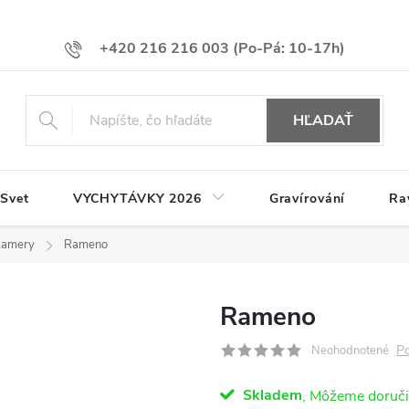
+420 216 216 003
HĽADAŤ
 Svet
VYCHYTÁVKY 2026
Gravírování
Ra
kamery
Rameno
Rameno
Po
Neohodnotené
Skladem