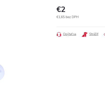
€2
€1,65 bez DPH
Jednotková
cena:
Opýtať sa
Strážiť