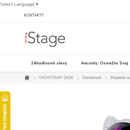
Select Language
▼
Prejsť
KONTAKTY
na
obsah
24hodinové slevy
Aecooly: Osviežte Svoj
VYCHYTÁVKY 2026
Domácnost
Projektor n
Domov