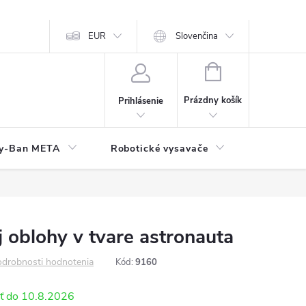
EUR
Slovenčina
NÁKUPNÝ
KOŠÍK
Prázdny košík
Prihlásenie
y-Ban META
Robotické vysavače
Elektroni
j oblohy v tvare astronauta
drobnosti hodnotenia
Kód:
9160
10.8.2026