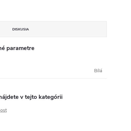
DISKUSIA
né parametre
Bílá
ájdete v tejto kategórii
ost