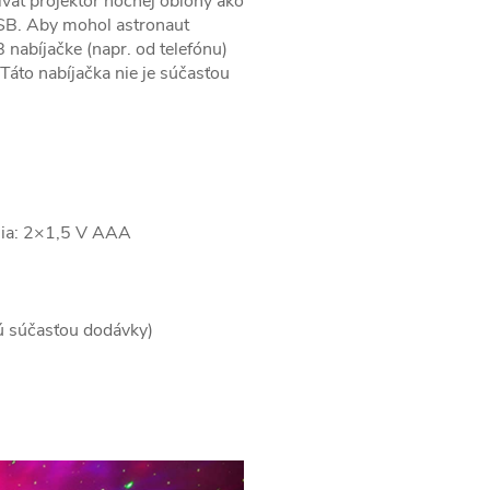
vať projektor nočnej oblohy ako
 USB. Aby mohol astronaut
B nabíjačke (napr. od telefónu)
Táto nabíjačka nie je súčasťou
enia: 2×1,5 V AAA
ú súčasťou dodávky)