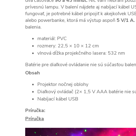
dva časovače
90 a 45 minút.
Nič vám nebráni použí
prívesnú lampu. V balení nájdete aj nabíjací kábel
fungovať, je potrebné kábel pripojiť k akejkoľvek US
alebo powerbanke, ktorá má výstup aspoň
5 V/1 A.
balenia.
materiál: PVC
rozmery: 22,5 × 10 × 12 cm
vlnová dĺžka projekčného lasera: 532 nm
Batérie pre diaľkové ovládanie nie sú súčasťou bal
Obsah
Projektor nočnej oblohy
Diaľkový ovládač (2× 1,5 V AAA batérie nie s
Nabíjací kábel USB
Príručka:
Príručka