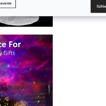
avenie
Súhl