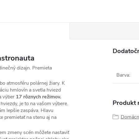
Dodatoč
astronauta
dinečný dizajn. Premieta
Barva
:
o atmosféru polárnej žiary. K
ciu hmlovín a svetla hviezd
a výber
17 rôznych režimov.
Produkt n
 hviezdy, je to na vašom výbere.
vám lepšie zaspáva. Hlavu
Domácn
e premietať na stenu aj na
krem zmeny scén môžete nastaviť