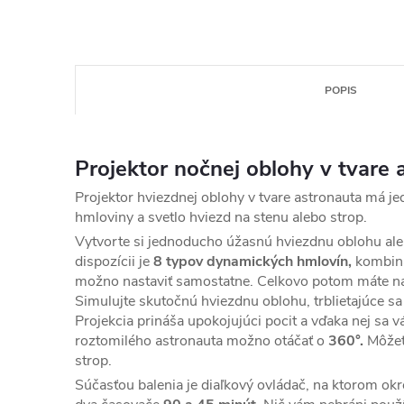
POPIS
Projektor nočnej oblohy v tvare 
Projektor hviezdnej oblohy v tvare astronauta má je
hmloviny a svetlo hviezd na stenu alebo strop.
Vytvorte si jednoducho úžasnú hviezdnu oblohu aleb
dispozícii je
8 typov dynamických hmlovín,
kombiná
možno nastaviť samostatne. Celkovo potom máte n
Simulujte skutočnú hviezdnu oblohu, trblietajúce sa
Projekcia prináša upokojujúci pocit a vďaka nej sa 
roztomilého astronauta možno otáčať o
360°.
Môžet
strop.
Súčasťou balenia je diaľkový ovládač, na ktorom o