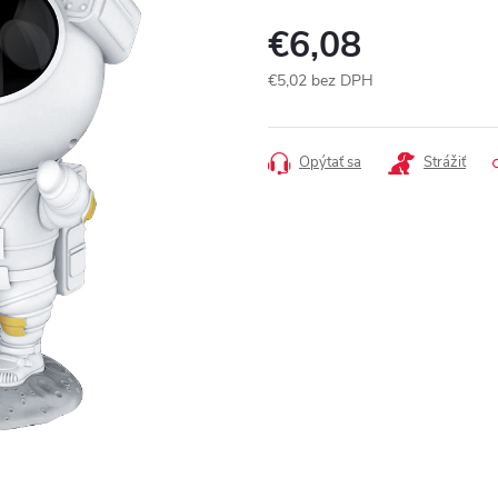
€6,08
€5,02 bez DPH
Jednotková
cena:
Opýtať sa
Strážiť