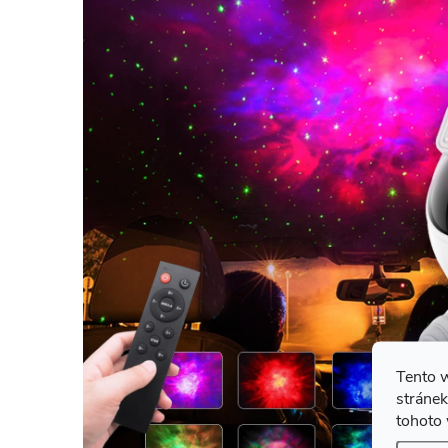
Tento 
stránek
tohoto 