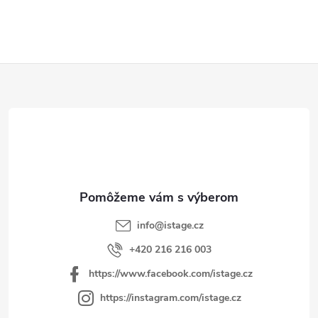
Z
á
p
ä
t
i
e
info
@
istage.cz
+420 216 216 003
https://www.facebook.com/istage.cz
https://instagram.com/istage.cz