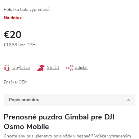
Položka bola vypredaná…
Na dotaz
€20
€16,53 bez DPH
Jednotková
cena:
Opýtať sa
Strážiť
Zdieľať
Značka:
OEM
Popis produktu
Prenosné puzdro Gimbal pre DJI
Osmo Mobile
Chcete aby príslušenstvo bolo vždy v bezpečí? Vďaka vyhradeným