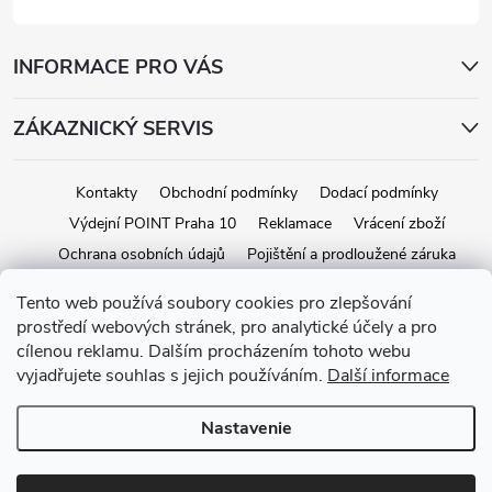
INFORMACE PRO VÁS
ZÁKAZNICKÝ SERVIS
Kontakty
Obchodní podmínky
Dodací podmínky
Výdejní POINT Praha 10
Reklamace
Vrácení zboží
Ochrana osobních údajů
Pojištění a prodloužené záruka
Tento web používá soubory cookies pro zlepšování
prostředí webových stránek, pro analytické účely a pro
Copyright 2026
iStage.cz
. Všetky práva vyhradené.
Upraviť nastavenie
cílenou reklamu. Dalším procházením tohoto webu
cookies
vyjadřujete souhlas s jejich používáním.
Další informace
Vytvoril Shoptet
Nastavenie