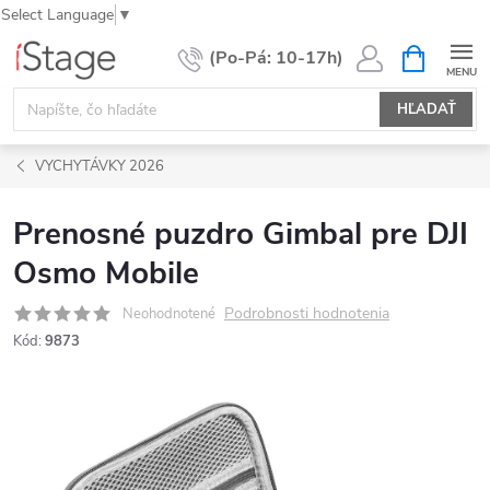
Select Language
▼
Prejsť
NÁKUPN
KOŠÍK
na
obsah
HĽADAŤ
VYCHYTÁVKY 2026
Prenosné puzdro Gimbal pre DJI
Osmo Mobile
Podrobnosti hodnotenia
Neohodnotené
Kód:
9873