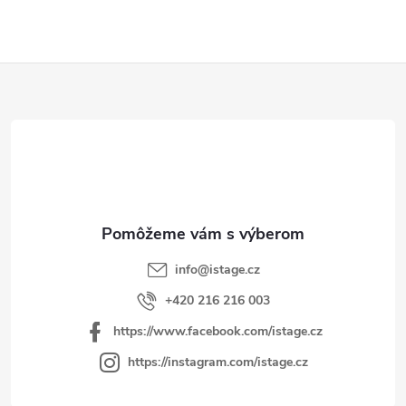
Z
á
p
ä
t
i
e
info
@
istage.cz
+420 216 216 003
https://www.facebook.com/istage.cz
https://instagram.com/istage.cz