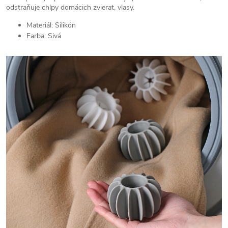
odstraňuje chlpy domácich zvierat, vlasy.
Materiál: Silikón
Farba: Sivá