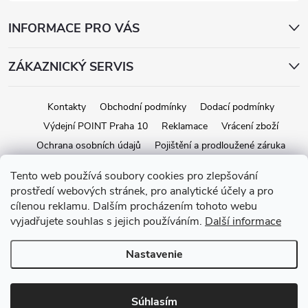
INFORMACE PRO VÁS
ZÁKAZNICKÝ SERVIS
Kontakty
Obchodní podmínky
Dodací podmínky
Výdejní POINT Praha 10
Reklamace
Vrácení zboží
Ochrana osobních údajů
Pojištění a prodloužené záruka
Tento web používá soubory cookies pro zlepšování
prostředí webových stránek, pro analytické účely a pro
Copyright 2026
iStage.cz
. Všetky práva vyhradené.
Upraviť nastavenie
cílenou reklamu. Dalším procházením tohoto webu
cookies
vyjadřujete souhlas s jejich používáním.
Další informace
Vytvoril Shoptet
Nastavenie
Súhlasím