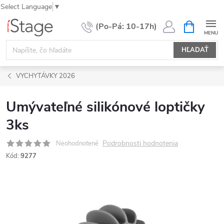
Select Language
▼
Prejsť
NÁKUPN
KOŠÍK
na
obsah
HĽADAŤ
VYCHYTÁVKY 2026
Umývateľné silikónové loptičky
3ks
Podrobnosti hodnotenia
Neohodnotené
Kód:
9277