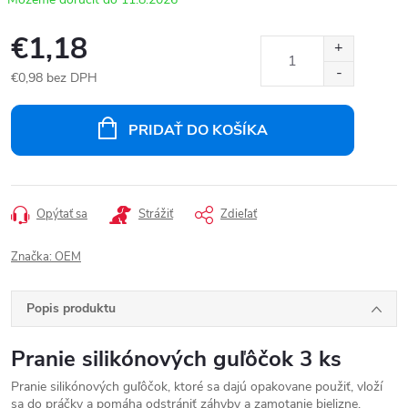
€1,18
€0,98 bez DPH
Jednotková
cena:
PRIDAŤ DO KOŠÍKA
Opýtať sa
Strážiť
Zdieľať
Značka:
OEM
Popis produktu
Pranie silikónových guľôčok 3 ks
Pranie silikónových guľôčok, ktoré sa dajú opakovane použiť,
vloží
sa do práčky a pomáha odstrániť záhyby a zamotanie bielizne,