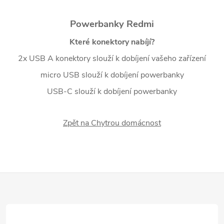
Powerbanky Redmi
Které konektory nabíjí?
2x USB A konektory slouží k dobíjení vašeho zařízení
micro USB slouží k dobíjení powerbanky
USB-C slouží k dobíjení powerbanky
Zpět na Chytrou domácnost
Z
á
p