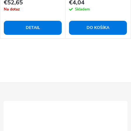
€52,65
€4,04
Na dotaz
Skladem
DETAIL
DO KOŠÍKA
Z
á
p
ä
t