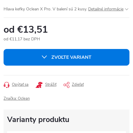
Hlava kefky Oclean X Pro. V balení sú 2 kusy.
Detailné informácie
od
€13,51
od
€11,17
bez DPH
Jednotková
cena:
ZVOĽTE VARIANT
Opýtať sa
Strážiť
Zdieľať
Značka:
Oclean