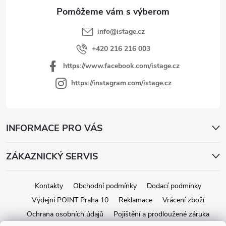
i
e
info
@
istage.cz
+420 216 216 003
https://www.facebook.com/istage.cz
https://instagram.com/istage.cz
INFORMACE PRO VÁS
ZÁKAZNICKÝ SERVIS
Kontakty
Obchodní podmínky
Dodací podmínky
Výdejní POINT Praha 10
Reklamace
Vrácení zboží
Ochrana osobních údajů
Pojištění a prodloužené záruka