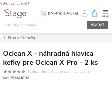
Select Language
▼
Prejsť
NÁKUPN
KOŠÍK
na
obsah
HĽADAŤ
Elektrické kartáčky
Oclean X - náhradná hlavica
kefky pre Oclean X Pro - 2 ks
Podrobnosti hodnotenia
Neohodnotené
Kód:
2513/MOD2