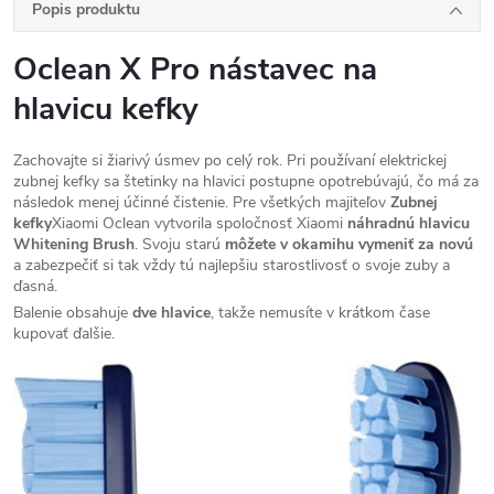
Popis produktu
Oclean X Pro nástavec na
hlavicu kefky
Zachovajte si žiarivý úsmev po celý rok. Pri používaní elektrickej
zubnej kefky sa štetinky na hlavici postupne opotrebúvajú, čo má za
následok menej účinné čistenie. Pre všetkých majiteľov
Zubnej
kefky
Xiaomi Oclean
vytvorila spoločnosť Xiaomi
náhradnú hlavicu
Whitening Brush
. Svoju starú
môžete v okamihu vymeniť za novú
a zabezpečiť si tak vždy tú najlepšiu starostlivosť o svoje zuby a
ďasná.
Balenie obsahuje
dve hlavice
, takže nemusíte v krátkom čase
kupovať ďalšie.