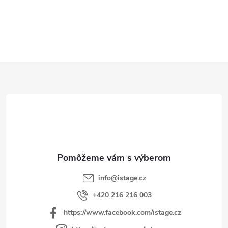
Z
á
p
ä
t
i
e
info
@
istage.cz
+420 216 216 003
https://www.facebook.com/istage.cz