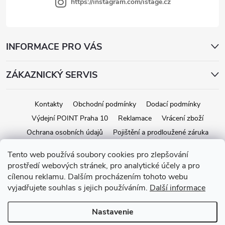
https://instagram.com/istage.cz
INFORMACE PRO VÁS
ZÁKAZNICKÝ SERVIS
Kontakty
Obchodní podmínky
Dodací podmínky
Výdejní POINT Praha 10
Reklamace
Vrácení zboží
Ochrana osobních údajů
Pojištění a prodloužené záruka
Tento web používá soubory cookies pro zlepšování
prostředí webových stránek, pro analytické účely a pro
Copyright 2026
iStage.cz
. Všetky práva vyhradené.
Upraviť nastavenie
cílenou reklamu. Dalším procházením tohoto webu
cookies
vyjadřujete souhlas s jejich používáním.
Další informace
Vytvoril Shoptet
Nastavenie