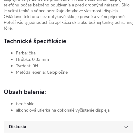
telefónu počas bežného používania a pred drobnými nárazmi. Sklo
je veľmi tenké a vôbec neznižuje dotykové vlastnosti displeja.
Ovládanie telefónu cez dotykové sklo je presné a veľmi príjemné.
Poteší vás aj jednoduchšia aplikácia skla ako bežnej tenkej ochrannej
fólie.
Technické špecifikácie
Farba: číra
Hrúbka: 0,33 mm
Tvrdosť: 9H
Metóda lepenia: Celoplošné
Obsah balenia:
tvrdé sklo
alkoholová utierka na dokonalé vyčistenie displeja
Diskusia