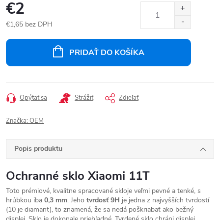
€2
€1,65 bez DPH
Jednotková
cena:
PRIDAŤ DO KOŠÍKA
Opýtať sa
Strážiť
Zdieľať
Značka:
OEM
Popis produktu
Ochranné sklo Xiaomi 11T
Toto prémiové, kvalitne spracované sklo
je veľmi pevné a tenké, s
hrúbkou iba
0,3 mm
. Jeho
tvrdosť 9H
je jedna z najvyšších tvrdostí
(10 je diamant), to znamená, že sa nedá poškriabať ako bežný
displej. Sklo je dokonale priehľadné. Tvrdené sklo chráni displej