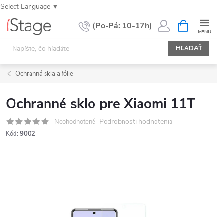
Select Language
▼
Prejsť
NÁKUPN
KOŠÍK
na
obsah
HĽADAŤ
Ochranná skla a fólie
Ochranné sklo pre Xiaomi 11T
Podrobnosti hodnotenia
Neohodnotené
Kód:
9002