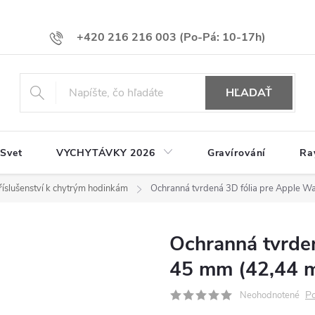
+420 216 216 003
HĽADAŤ
 Svet
VYCHYTÁVKY 2026
Gravírování
Ra
říslušenství k chytrým hodinkám
Ochranná tvrdená 3D fólia pre Apple 
Ochranná tvrde
45 mm (42,44 
Po
Neohodnotené