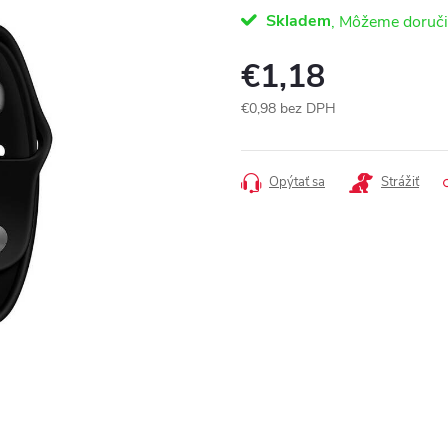
Skladem
€1,18
€0,98 bez DPH
Jednotková
cena:
Opýtať sa
Strážiť