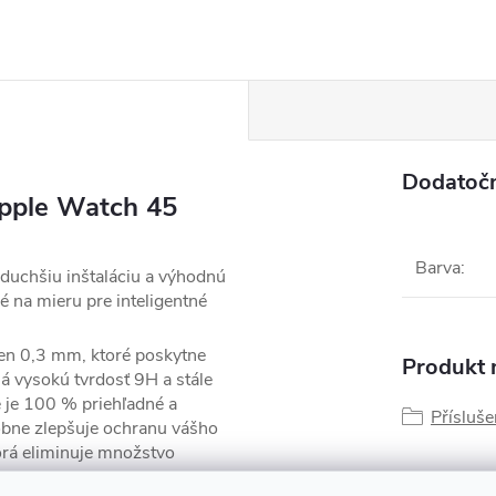
Dodatoč
Apple Watch 45
Barva
:
duchšiu inštaláciu a výhodnú
é na mieru pre inteligentné
en 0,3 mm, ktoré poskytne
Produkt n
 vysokú tvrdosť 9H a stále
e je 100 % priehľadné a
Přísluš
sobne zlepšuje ochranu vášho
torá eliminuje množstvo