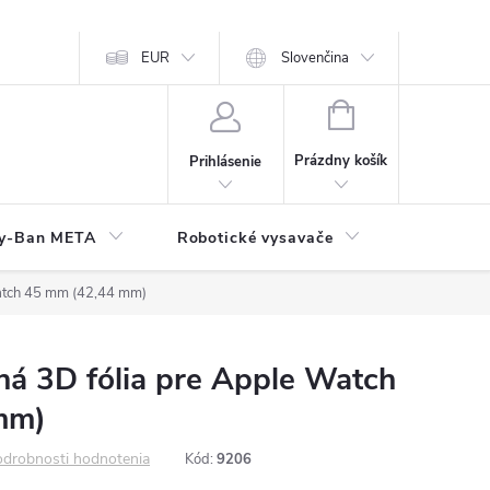
EUR
Slovenčina
NÁKUPNÝ
KOŠÍK
Prázdny košík
Prihlásenie
y-Ban META
Robotické vysavače
Elektroni
Watch 45 mm (42,44 mm)
ná 3D fólia pre Apple Watch
mm)
drobnosti hodnotenia
Kód:
9206