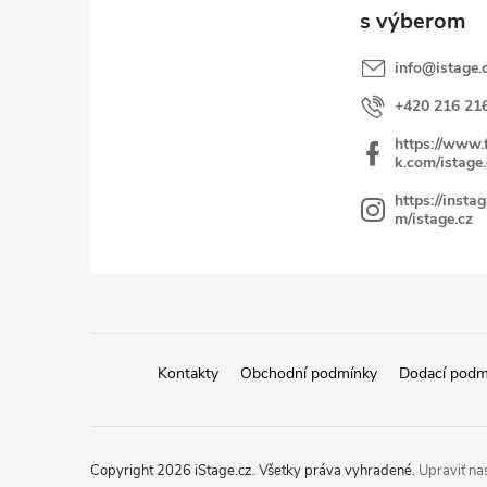
t
i
info
@
istage.
e
+420 216 21
https://www.
k.com/istage.
https://insta
m/istage.cz
Kontakty
Obchodní podmínky
Dodací podm
Copyright 2026
iStage.cz
. Všetky práva vyhradené.
Upraviť na