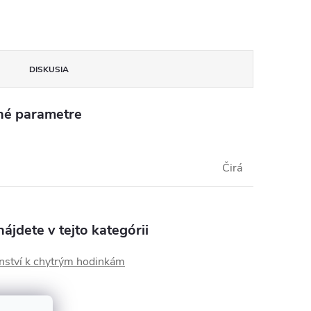
DISKUSIA
né parametre
Čirá
ájdete v tejto kategórii
enství k chytrým hodinkám