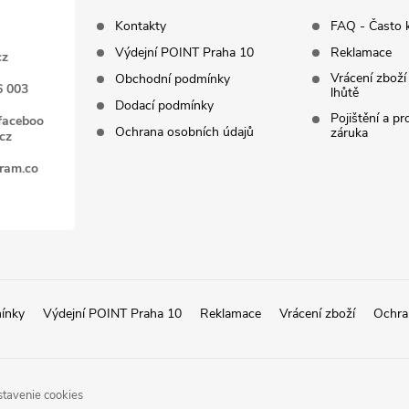
Kontakty
FAQ - Často 
Výdejní POINT Praha 10
Reklamace
cz
Vrácení zboží
Obchodní podmínky
6 003
lhůtě
Dodací podmínky
Pojištění a p
faceboo
Ochrana osobních údajů
záruka
cz
gram.co
ínky
Výdejní POINT Praha 10
Reklamace
Vrácení zboží
Ochra
stavenie cookies