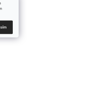
h
ím
asím