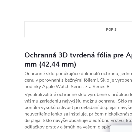
POPIS
Ochranná 3D tvrdená fólia pre 
mm (42,44 mm)
Ochranné sklo ponúkajúce dokonalú ochranu, jedno
cenu v porovnaní s bežnými fóliami. Sklo je vyroben
hodinky Apple Watch Series 7 a Series 8
Vysokokvalitné ochranné sklo vyrobené s hrúbkou l
vášmu zariadeniu najvyššiu možnú ochranu. Sklo má
ponúka vysokú citlivosť pri ovládaní displeja, navyš
neuveriteľne ľahko sa inštaluje, pričom niekoľkoná
displeja. Sklo navyše obsahuje oleofóbnu vrstvu, k
odtlačkov prstov a šmúh na vašom displeji.