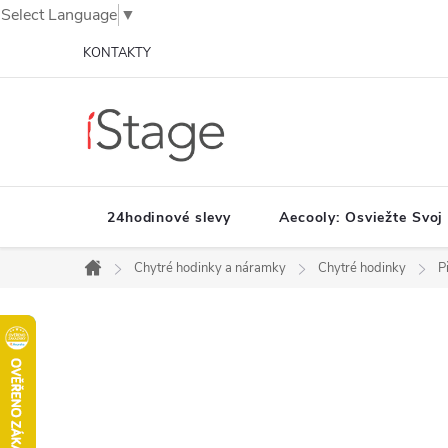
Select Language
▼
Prejsť
KONTAKTY
na
obsah
24hodinové slevy
Aecooly: Osviežte Svoj
Chytré hodinky a náramky
Chytré hodinky
P
Domov